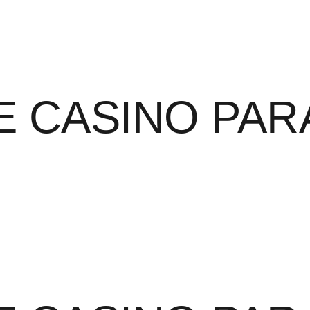
E CASINO PAR