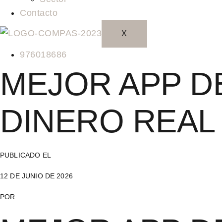
Contacto
X
976018686
MEJOR APP D
DINERO REAL
PUBLICADO EL
12 DE JUNIO DE 2026
POR