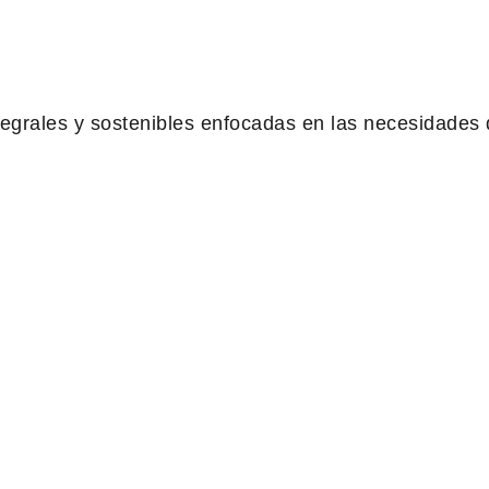
tegrales y sostenibles enfocadas en las necesidades 