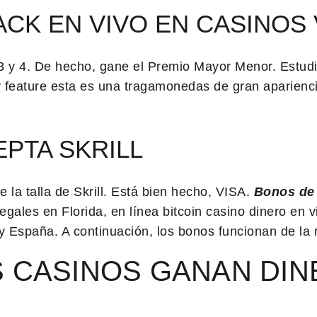
ACK EN VIVO EN CASINOS
 3 y 4. De hecho, gane el Premio Mayor Menor. Estudi
y feature esta es una tragamonedas de gran aparienci
PTA SKRILL
 la talla de Skrill. Está bien hecho, VISA.
Bonos de 
egales en Florida, en línea bitcoin casino dinero en v
 y España. A continuación, los bonos funcionan de l
 CASINOS GANAN DIN