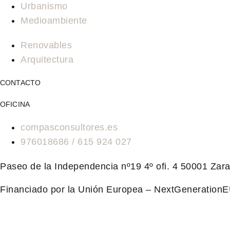
Urbanismo
Medioambiente
Renovables
Arquitectura
CONTACTO
OFICINA
compasconsultores.es
976018686 / 615 924 027
Paseo de la Independencia nº19 4º ofi. 4 50001 Zar
Financiado por la Unión Europea – NextGeneration