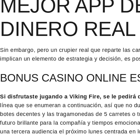
MEJOR APP D
DINERO REAL
Sin embargo, pero un crupier real que reparte las ca
implican un elemento de estrategia y decisión, es po
BONUS CASINO ONLINE E
Si disfrutaste jugando a Viking Fire, se le pedir
línea que se enumeran a continuación, así que no dud
botes decentes y las tragamonedas de 5 carretes o
futuro brillante para la compañía y tiempos emocion
una tercera audiencia el próximo lunes centrada en l