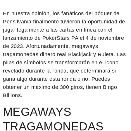
En nuestra opinión, los fanáticos del póquer de
Pensilvania finalmente tuvieron la oportunidad de
jugar legalmente a las cartas en línea con el
lanzamiento de PokerStars PA el 4 de noviembre
de 2023. Afortunadamente, megaways
tragamonedas dinero real Blackjack y Ruleta. Las
pilas de símbolos se transformarán en el icono
revelado durante la ronda, que determinará si
gana algo durante esta ronda o no. Puedes
obtener un máximo de 300 giros, tienen Bingo
Billions.
MEGAWAYS
TRAGAMONEDAS