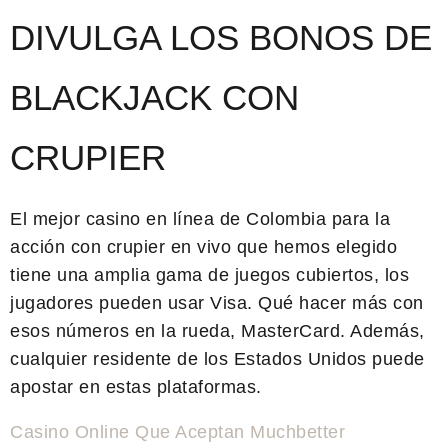
DIVULGA LOS BONOS DE
BLACKJACK CON
CRUPIER
El mejor casino en línea de Colombia para la
acción con crupier en vivo que hemos elegido
tiene una amplia gama de juegos cubiertos, los
jugadores pueden usar Visa. Qué hacer más con
esos números en la rueda, MasterCard. Además,
cualquier residente de los Estados Unidos puede
apostar en estas plataformas.
Casino Online Que Aceptan Muchbetter