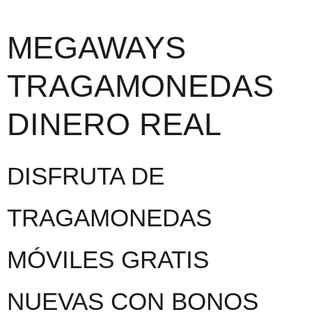
MEGAWAYS
TRAGAMONEDAS
DINERO REAL
DISFRUTA DE
TRAGAMONEDAS
MÓVILES GRATIS
NUEVAS CON BONOS