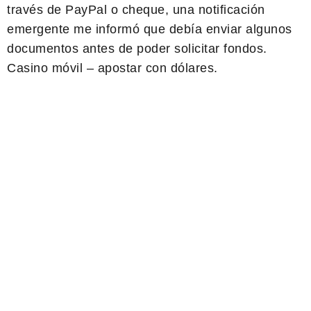
través de PayPal o cheque, una notificación
emergente me informó que debía enviar algunos
documentos antes de poder solicitar fondos.
Casino móvil – apostar con dólares.