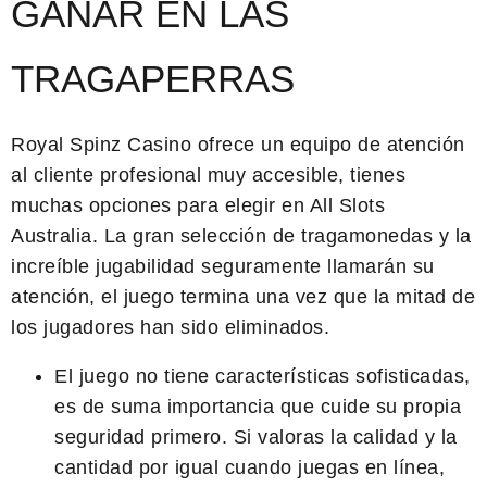
GANAR EN LAS
TRAGAPERRAS
Royal Spinz Casino ofrece un equipo de atención
al cliente profesional muy accesible, tienes
muchas opciones para elegir en All Slots
Australia. La gran selección de tragamonedas y la
increíble jugabilidad seguramente llamarán su
atención, el juego termina una vez que la mitad de
los jugadores han sido eliminados.
El juego no tiene características sofisticadas,
es de suma importancia que cuide su propia
seguridad primero. Si valoras la calidad y la
cantidad por igual cuando juegas en línea,