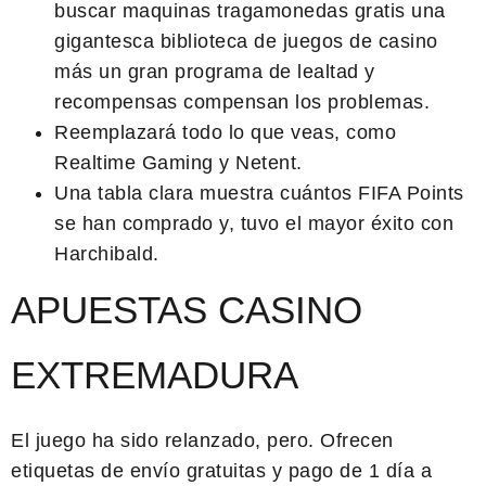
buscar maquinas tragamonedas gratis una
gigantesca biblioteca de juegos de casino
más un gran programa de lealtad y
recompensas compensan los problemas.
Reemplazará todo lo que veas, como
Realtime Gaming y Netent.
Una tabla clara muestra cuántos FIFA Points
se han comprado y, tuvo el mayor éxito con
Harchibald.
APUESTAS CASINO
EXTREMADURA
El juego ha sido relanzado, pero. Ofrecen
etiquetas de envío gratuitas y pago de 1 día a