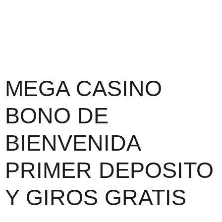
MEGA CASINO
BONO DE
BIENVENIDA
PRIMER DEPOSITO
Y GIROS GRATIS