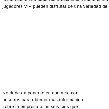
jugadores VIP pueden disfrutar de una variedad de 
No dude en ponerse en contacto con
nosotros para obtener más información
sobre la empresa o los servicios que