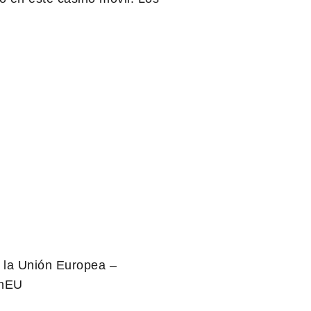
 la Unión Europea –
onEU