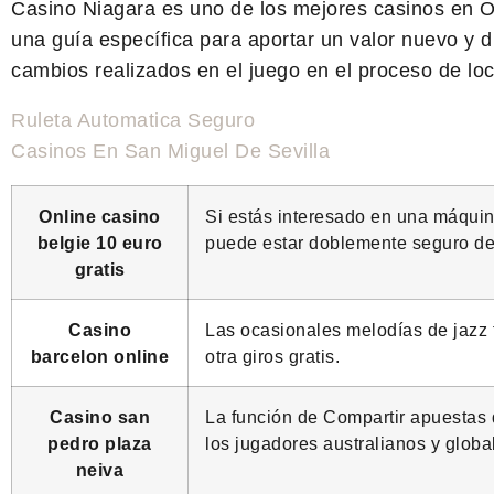
Casino Niagara es uno de los mejores casinos en On
una guía específica para aportar un valor nuevo y 
cambios realizados en el juego en el proceso de loc
Ruleta Automatica Seguro
Casinos En San Miguel De Sevilla
Online casino
Si estás interesado en una máquin
belgie 10 euro
puede estar doblemente seguro de 
gratis
Casino
Las ocasionales melodías de jazz t
barcelon online
otra giros gratis.
Casino san
La función de Compartir apuestas 
pedro plaza
los jugadores australianos y glob
neiva