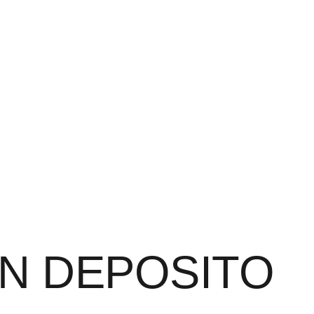
IN DEPOSITO