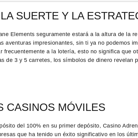
 LA SUERTE Y LA ESTRATE
e Elements seguramente estará a la altura de la re
s aventuras impresionantes, sin ti ya no podemos im
frecuentemente a la lotería, esto no significa que o
 de 3 y 5 carretes, los símbolos de dinero revelan 
S CASINOS MÓVILES
pósito del 100% en su primer depósito, Casino Adren
sas que ha tenido un éxito significativo en los último