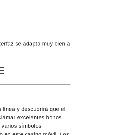
terfaz se adapta muy bien a
E
 línea y descubrirá que el
eclamar excelentes bonos
 varios símbolos
o en este casino móvil. Los