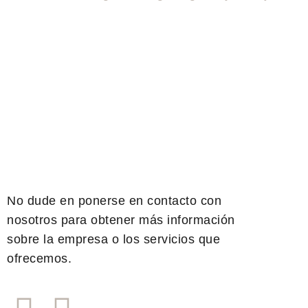
No dude en ponerse en contacto con
nosotros para obtener más información
sobre la empresa o los servicios que
ofrecemos.