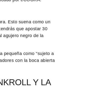
pra. Esto suena como un
 tendrás que apostar 30
al agujero negro de la
ra pequeña como “sujeto a
adores con la boca abierta
NKROLL Y LA