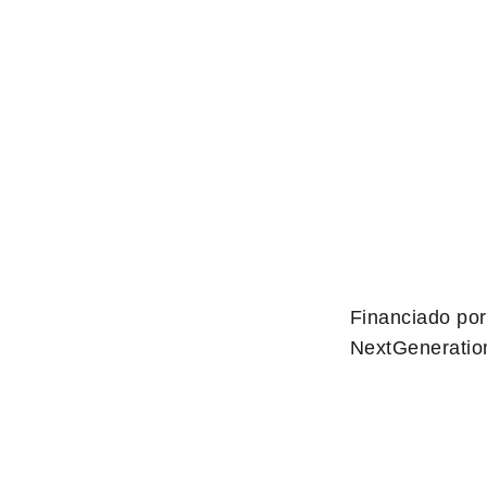
Financiado por
NextGenerati