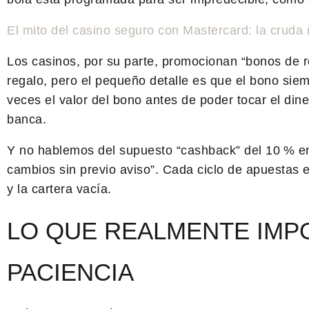
El mito del casino seguro con Mastercard: la cruda r
Los casinos, por su parte, promocionan “bonos de
regalo, pero el pequeño detalle es que el bono siem
veces el valor del bono antes de poder tocar el dine
banca.
Y no hablemos del supuesto “cashback” del 10 % e
cambios sin previo aviso”. Cada ciclo de apuestas 
y la cartera vacía.
LO QUE REALMENTE IMPO
PACIENCIA