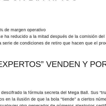
 % de margen operativo
l se ha reducido a la mitad después de la comisión del 
una serie de condiciones de retiro que hacen que el pr
EXPERTOS” VENDEN Y PO
descifrado la fórmula secreta del Mega Ball. Sus “tr
en la ilusión de que la bola “tiende” a ciertos núme
cualquier otro generador de números aleatorios cer