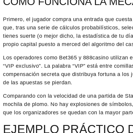
CÓMO FUNCIONA LA MEC
Primero, el jugador compra una entrada que cuesta 
que, tras una serie de cálculos probabilísticos, sel
tienes suerte (o mejor dicho, la estadística de tu dí
propio capital puesto a merced del algoritmo del ca
Los operadores como Bet365 y 888casino utilizan e
“VIP exclusivo”. La palabra “VIP” está entre comil
compensación secreta que distribuya fortuna a los 
de las apuestas se pierdan.
Comparando con la velocidad de una partida de Star
mochila de plomo. No hay explosiones de símbolos, 
que los organizadores se quedan con la mayor parte
EJEMPLO PRÁCTICO D