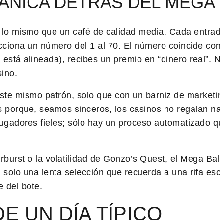
ÁNICA DETRÁS DEL MEGA 
lo mismo que un café de calidad media. Cada entrada
ecciona un número del 1 al 70. El número coincide con
a está alineada), recibes un premio en “dinero real”. N
sino.
ste mismo patrón, solo que con un barniz de marketi
las porque, seamos sinceros, los casinos no regalan
jugadores fieles; sólo hay un proceso automatizado 
burst o la volatilidad de Gonzo’s Quest, el Mega Bal
solo una lenta selección que recuerda a una rifa es
 del bote.
E UN DÍA TÍPICO