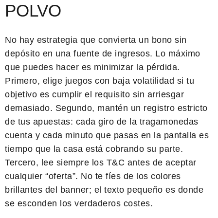
POLVO
No hay estrategia que convierta un bono sin
depósito en una fuente de ingresos. Lo máximo
que puedes hacer es minimizar la pérdida.
Primero, elige juegos con baja volatilidad si tu
objetivo es cumplir el requisito sin arriesgar
demasiado. Segundo, mantén un registro estricto
de tus apuestas: cada giro de la tragamonedas
cuenta y cada minuto que pasas en la pantalla es
tiempo que la casa está cobrando su parte.
Tercero, lee siempre los T&C antes de aceptar
cualquier “oferta”. No te fíes de los colores
brillantes del banner; el texto pequeño es donde
se esconden los verdaderos costes.