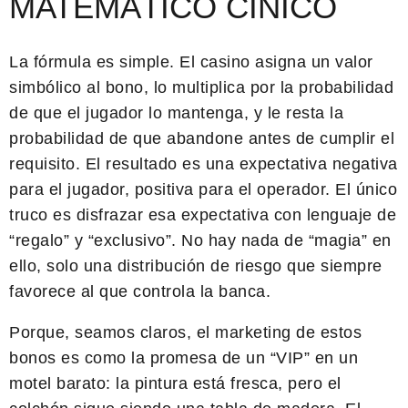
MATEMÁTICO CÍNICO
La fórmula es simple. El casino asigna un valor
simbólico al bono, lo multiplica por la probabilidad
de que el jugador lo mantenga, y le resta la
probabilidad de que abandone antes de cumplir el
requisito. El resultado es una expectativa negativa
para el jugador, positiva para el operador. El único
truco es disfrazar esa expectativa con lenguaje de
“regalo” y “exclusivo”. No hay nada de “magia” en
ello, solo una distribución de riesgo que siempre
favorece al que controla la banca.
Porque, seamos claros, el marketing de estos
bonos es como la promesa de un “VIP” en un
motel barato: la pintura está fresca, pero el