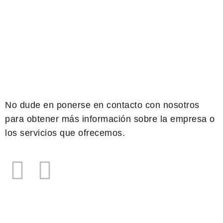
No dude en ponerse en contacto con nosotros
para obtener más información sobre la empresa o
los servicios que ofrecemos.