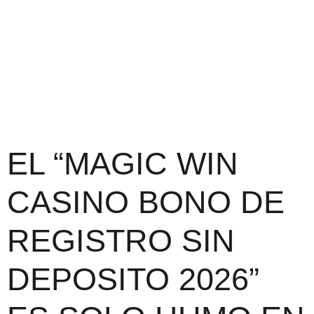
EL “MAGIC WIN
CASINO BONO DE
REGISTRO SIN
DEPOSITO 2026”