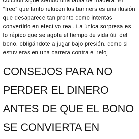
colchón sigue siendo una tabla de madera. El
“free” que tanto relucen los banners es una ilusión
que desaparece tan pronto como intentas
convertirlo en efectivo real. La única sorpresa es
lo rápido que se agota el tiempo de vida útil del
bono, obligándote a jugar bajo presión, como si
estuvieras en una carrera contra el reloj.
CONSEJOS PARA NO
PERDER EL DINERO
ANTES DE QUE EL BONO
SE CONVIERTA EN