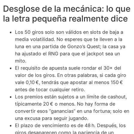
Desglose de la mecánica: lo que
la letra pequeña realmente dice
Los 50 giros solo son válidos en slots de baja a
media volatilidad. No esperes que te lleven a la
luna en una partida de Gonzo’s Quest; la casa ya
ha ajustado el RNG para que el jackpot sea un
mito.
El requisito de apuesta suele rondar el 30× del
valor de los giros. En otras palabras, si cada giro
vale 0,10 €, tendrás que apostar al menos 150 €
antes de tocar cualquier retiro.
Los premios están sujetos a un límite de cashout,
típicamente 20 € o menos. No hay forma de
convertir esos “ganancias” en una fortuna; solo en
una excusa para seguir jugando.
El plazo de vencimiento es de 48 h. Después, los
giros desaparecen como la paciencia de un