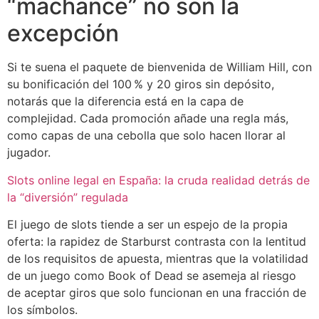
“machance” no son la
excepción
Si te suena el paquete de bienvenida de William Hill, con
su bonificación del 100 % y 20 giros sin depósito,
notarás que la diferencia está en la capa de
complejidad. Cada promoción añade una regla más,
como capas de una cebolla que solo hacen llorar al
jugador.
Slots online legal en España: la cruda realidad detrás de
la “diversión” regulada
El juego de slots tiende a ser un espejo de la propia
oferta: la rapidez de Starburst contrasta con la lentitud
de los requisitos de apuesta, mientras que la volatilidad
de un juego como Book of Dead se asemeja al riesgo
de aceptar giros que solo funcionan en una fracción de
los símbolos.