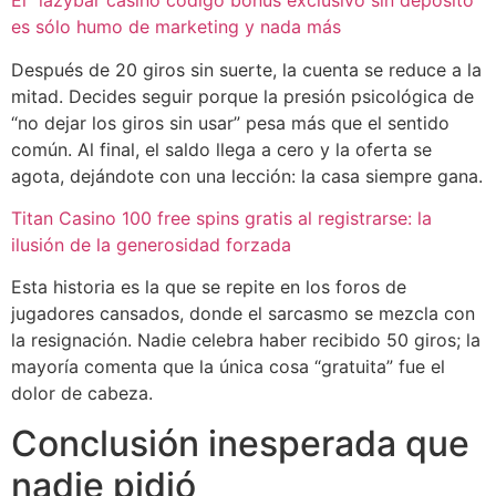
El “lazybar casino codigo bonus exclusivo sin deposito”
es sólo humo de marketing y nada más
Después de 20 giros sin suerte, la cuenta se reduce a la
mitad. Decides seguir porque la presión psicológica de
“no dejar los giros sin usar” pesa más que el sentido
común. Al final, el saldo llega a cero y la oferta se
agota, dejándote con una lección: la casa siempre gana.
Titan Casino 100 free spins gratis al registrarse: la
ilusión de la generosidad forzada
Esta historia es la que se repite en los foros de
jugadores cansados, donde el sarcasmo se mezcla con
la resignación. Nadie celebra haber recibido 50 giros; la
mayoría comenta que la única cosa “gratuita” fue el
dolor de cabeza.
Conclusión inesperada que
nadie pidió