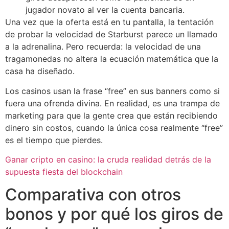
jugador novato al ver la cuenta bancaria.
Una vez que la oferta está en tu pantalla, la tentación
de probar la velocidad de Starburst parece un llamado
a la adrenalina. Pero recuerda: la velocidad de una
tragamonedas no altera la ecuación matemática que la
casa ha diseñado.
Los casinos usan la frase “free” en sus banners como si
fuera una ofrenda divina. En realidad, es una trampa de
marketing para que la gente crea que están recibiendo
dinero sin costos, cuando la única cosa realmente “free”
es el tiempo que pierdes.
Ganar cripto en casino: la cruda realidad detrás de la
supuesta fiesta del blockchain
Comparativa con otros
bonos y por qué los giros de