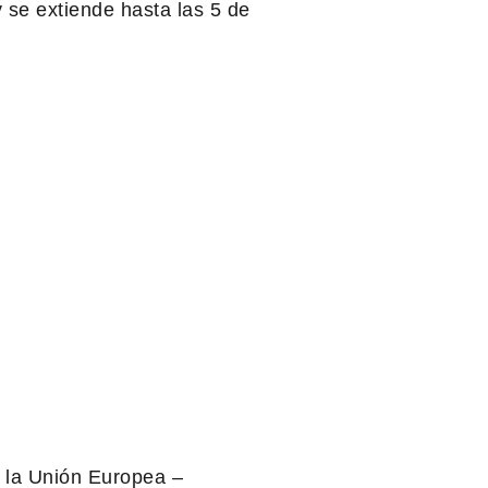
 se extiende hasta las 5 de
 la Unión Europea –