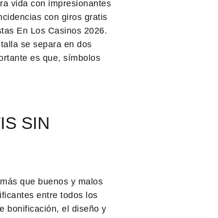
bra vida con impresionantes
cidencias con giros gratis
stas En Los Casinos 2026.
talla se separa en dos
ortante es que, símbolos
S SIN
y más que buenos y malos
ficantes entre todos los
 bonificación, el diseño y