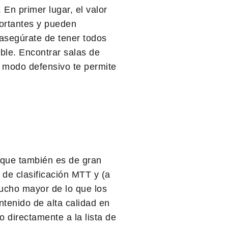
 En primer lugar, el valor
portantes y pueden
 asegúrate de tener todos
able. Encontrar salas de
l modo defensivo te permite
 que también es de gran
de clasificación MTT y (a
ucho mayor de lo que los
tenido de alta calidad en
 directamente a la lista de