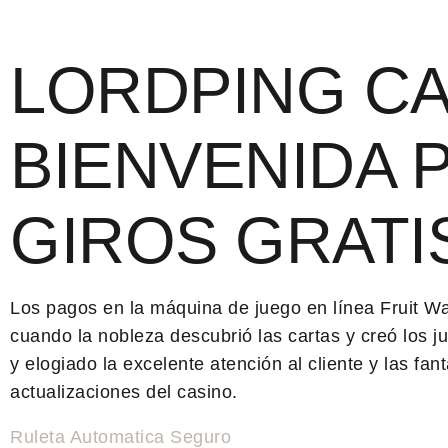
LORDPING CA
BIENVENIDA 
GIROS GRATI
Los pagos en la máquina de juego en línea Fruit Wa
cuando la nobleza descubrió las cartas y creó los 
y elogiado la excelente atención al cliente y las fa
actualizaciones del casino.
Ruleta Automatica Seguro