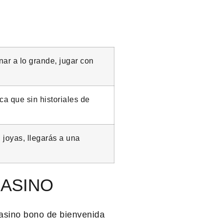
ar a lo grande, jugar con
a que sin historiales de
 joyas, llegarás a una
CASINO
 casino bono de bienvenida