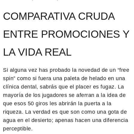
COMPARATIVA CRUDA
ENTRE PROMOCIONES Y
LA VIDA REAL
Si alguna vez has probado la novedad de un “free
spin” como si fuera una paleta de helado en una
clínica dental, sabrás que el placer es fugaz. La
mayoría de los jugadores se aferran a la idea de
que esos 50 giros les abrirán la puerta a la
riqueza. La verdad es que son como una gota de
agua en el desierto; apenas hacen una diferencia
perceptible.