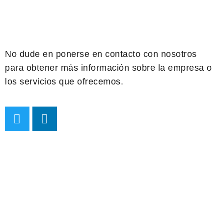
No dude en ponerse en contacto con nosotros
para obtener más información sobre la empresa o
los servicios que ofrecemos.