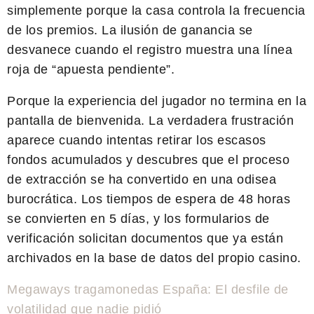
simplemente porque la casa controla la frecuencia
de los premios. La ilusión de ganancia se
desvanece cuando el registro muestra una línea
roja de “apuesta pendiente”.
Porque la experiencia del jugador no termina en la
pantalla de bienvenida. La verdadera frustración
aparece cuando intentas retirar los escasos
fondos acumulados y descubres que el proceso
de extracción se ha convertido en una odisea
burocrática. Los tiempos de espera de 48 horas
se convierten en 5 días, y los formularios de
verificación solicitan documentos que ya están
archivados en la base de datos del propio casino.
Megaways tragamonedas España: El desfile de
volatilidad que nadie pidió