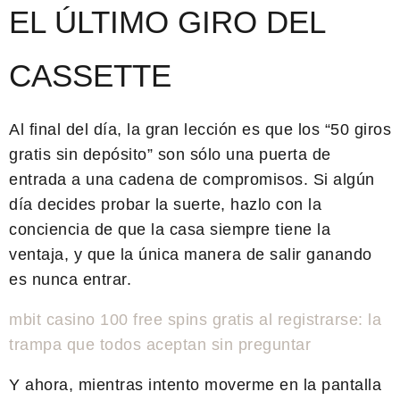
EL ÚLTIMO GIRO DEL
CASSETTE
Al final del día, la gran lección es que los “50 giros
gratis sin depósito” son sólo una puerta de
entrada a una cadena de compromisos. Si algún
día decides probar la suerte, hazlo con la
conciencia de que la casa siempre tiene la
ventaja, y que la única manera de salir ganando
es nunca entrar.
mbit casino 100 free spins gratis al registrarse: la
trampa que todos aceptan sin preguntar
Y ahora, mientras intento moverme en la pantalla