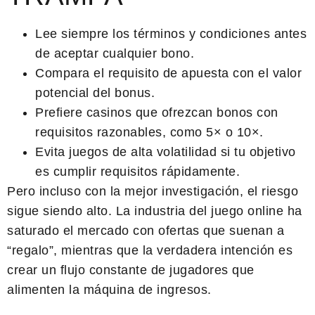
Lee siempre los términos y condiciones antes
de aceptar cualquier bono.
Compara el requisito de apuesta con el valor
potencial del bonus.
Prefiere casinos que ofrezcan bonos con
requisitos razonables, como 5× o 10×.
Evita juegos de alta volatilidad si tu objetivo
es cumplir requisitos rápidamente.
Pero incluso con la mejor investigación, el riesgo
sigue siendo alto. La industria del juego online ha
saturado el mercado con ofertas que suenan a
“regalo”, mientras que la verdadera intención es
crear un flujo constante de jugadores que
alimenten la máquina de ingresos.