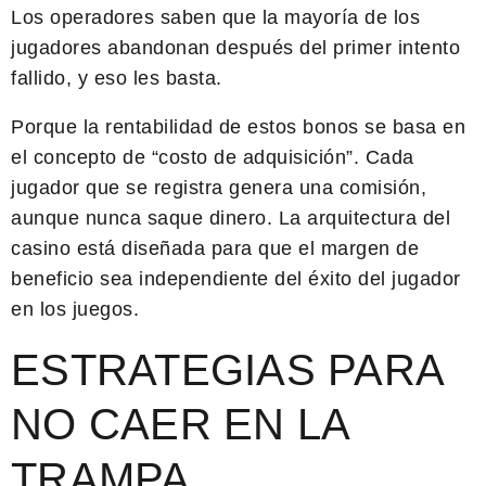
Los operadores saben que la mayoría de los
jugadores abandonan después del primer intento
fallido, y eso les basta.
Porque la rentabilidad de estos bonos se basa en
el concepto de “costo de adquisición”. Cada
jugador que se registra genera una comisión,
aunque nunca saque dinero. La arquitectura del
casino está diseñada para que el margen de
beneficio sea independiente del éxito del jugador
en los juegos.
ESTRATEGIAS PARA
NO CAER EN LA
TRAMPA