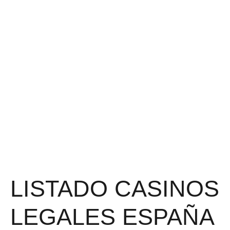
LISTADO CASINOS
LEGALES ESPAÑA