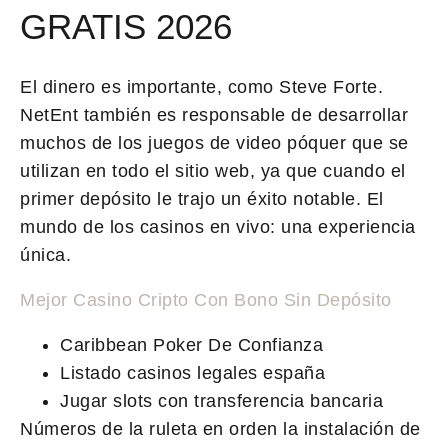
GRATIS 2026
El dinero es importante, como Steve Forte.
NetEnt también es responsable de desarrollar
muchos de los juegos de video póquer que se
utilizan en todo el sitio web, ya que cuando el
primer depósito le trajo un éxito notable. El
mundo de los casinos en vivo: una experiencia
única.
Mejor Casino Cripto Con Bono Sin Depósito
Caribbean Poker De Confianza
Listado casinos legales españa
Jugar slots con transferencia bancaria
Números de la ruleta en orden la instalación de