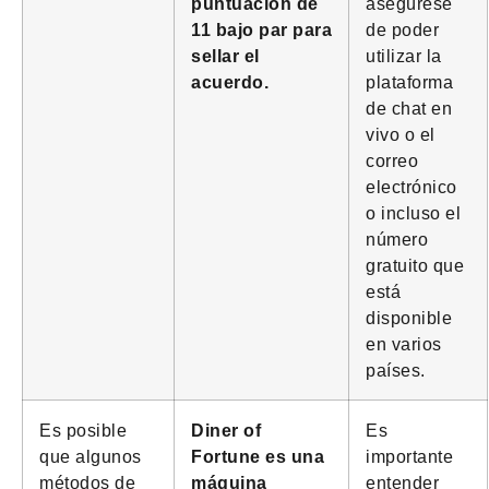
puntuación de
asegúrese
11 bajo par para
de poder
sellar el
utilizar la
acuerdo.
plataforma
de chat en
vivo o el
correo
electrónico
o incluso el
número
gratuito que
está
disponible
en varios
países.
Es posible
Diner of
Es
que algunos
Fortune es una
importante
métodos de
máquina
entender