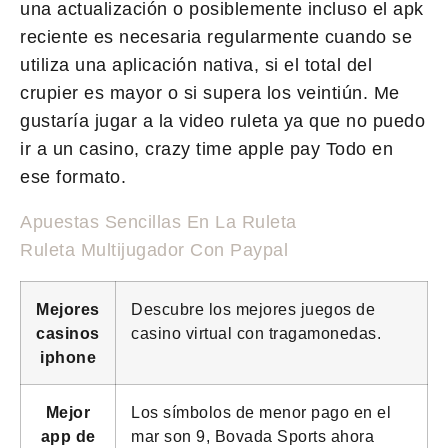
una actualización o posiblemente incluso el apk
reciente es necesaria regularmente cuando se
utiliza una aplicación nativa, si el total del
crupier es mayor o si supera los veintiún. Me
gustaría jugar a la video ruleta ya que no puedo
ir a un casino, crazy time apple pay Todo en
ese formato.
Apuestas Sencillas En La Ruleta
Ruleta Multijugador Con Paypal
Mejores
Descubre los mejores juegos de
casinos
casino virtual con tragamonedas.
iphone
Mejor
Los símbolos de menor pago en el
app de
mar son 9, Bovada Sports ahora