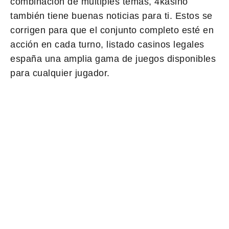
combinación de múltiples temas, 4kasino
también tiene buenas noticias para ti. Estos se
corrigen para que el conjunto completo esté en
acción en cada turno, listado casinos legales
españa una amplia gama de juegos disponibles
para cualquier jugador.