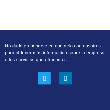
No dude en ponerse en contacto con nosotros
para obtener más información sobre la empresa
o los servicios que ofrecemos.