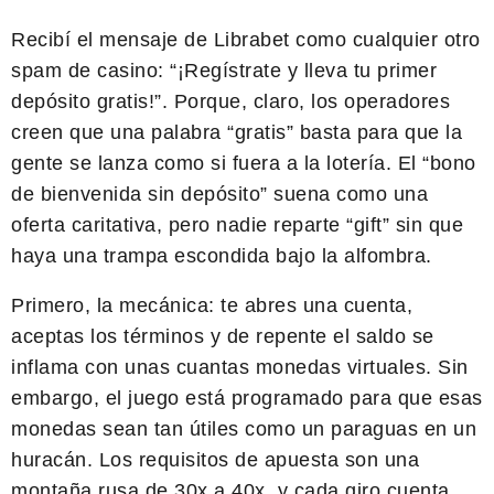
Recibí el mensaje de Librabet como cualquier otro
spam de casino: “¡Regístrate y lleva tu primer
depósito gratis!”. Porque, claro, los operadores
creen que una palabra “gratis” basta para que la
gente se lanza como si fuera a la lotería. El “bono
de bienvenida sin depósito” suena como una
oferta caritativa, pero nadie reparte “gift” sin que
haya una trampa escondida bajo la alfombra.
Primero, la mecánica: te abres una cuenta,
aceptas los términos y de repente el saldo se
inflama con unas cuantas monedas virtuales. Sin
embargo, el juego está programado para que esas
monedas sean tan útiles como un paraguas en un
huracán. Los requisitos de apuesta son una
montaña rusa de 30x a 40x, y cada giro cuenta