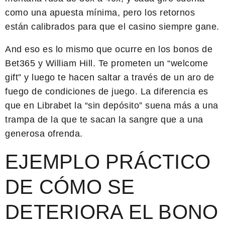
como una apuesta mínima, pero los retornos
están calibrados para que el casino siempre gane.
And eso es lo mismo que ocurre en los bonos de
Bet365 y William Hill. Te prometen un “welcome
gift” y luego te hacen saltar a través de un aro de
fuego de condiciones de juego. La diferencia es
que en Librabet la “sin depósito” suena más a una
trampa de la que te sacan la sangre que a una
generosa ofrenda.
EJEMPLO PRÁCTICO
DE CÓMO SE
DETERIORA EL BONO