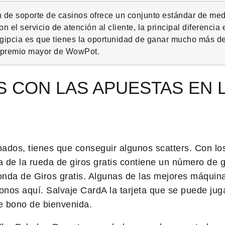
 de soporte de casinos ofrece un conjunto estándar de me
on el servicio de atención al cliente, la principal diferenc
gipcia es que tienes la oportunidad de ganar mucho más d
l premio mayor de WowPot.
S CON LAS APUESTAS EN L
onados, tienes que conseguir algunos scatters. Con lo
 de la rueda de giros gratis contiene un número de gi
ronda de Giros gratis. Algunas de las mejores máqui
nos aquí. Salvaje CardA la tarjeta que se puede juga
de bono de bienvenida.