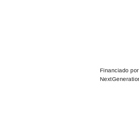
Financiado por
NextGenerati