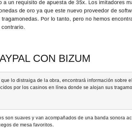
to a un requisito de apuesta de 35x. Los imitadores m
onedas de oro ya que este nuevo proveedor de soft
 tragamonedas. Por lo tanto, pero no hemos encontr
 contrario.
AYPAL CON BIZUM
que lo distraiga de la obra, encontrará información sobre 
cidos por los casinos en línea donde se alojan sus tragam
cos son suaves y van acompañados de una banda sonora acu
uegos de mesa favoritos.