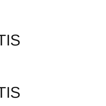
TIS
TIS