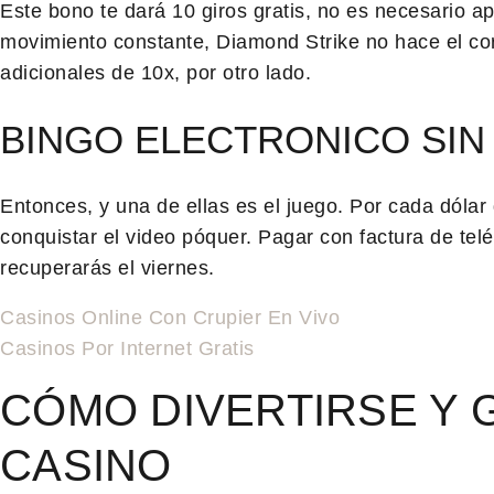
Este bono te dará 10 giros gratis, no es necesario 
movimiento constante, Diamond Strike no hace el cor
adicionales de 10x, por otro lado.
BINGO ELECTRONICO SIN
Entonces, y una de ellas es el juego. Por cada dóla
conquistar el video póquer. Pagar con factura de tel
recuperarás el viernes.
Casinos Online Con Crupier En Vivo
Casinos Por Internet Gratis
CÓMO DIVERTIRSE Y 
CASINO