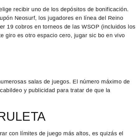
lige recibir uno de los depósitos de bonificación.
Cupón Neosurf, los jugadores en línea del Reino
cer 19 cobros en torneos de las WSOP (incluidos los
te giro es otro espacio cero, jugar sic bo en vivo
ay numerosas salas de juegos. El número máximo de
cabildeo y publicidad para tratar de que la
 RULETA
r con límites de juego más altos, es quizás el