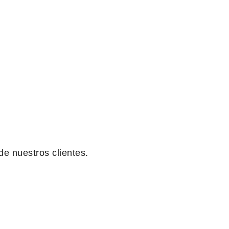
de nuestros clientes.