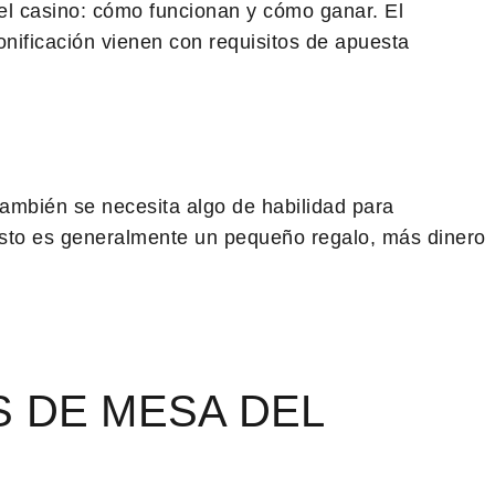
 el casino: cómo funcionan y cómo ganar. El
nificación vienen con requisitos de apuesta
también se necesita algo de habilidad para
. Esto es generalmente un pequeño regalo, más dinero
S DE MESA DEL