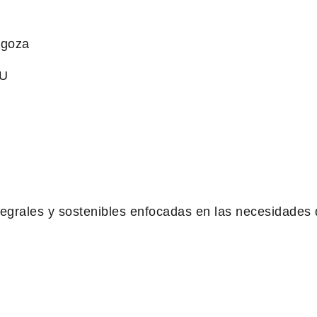
agoza
EU
tegrales y sostenibles enfocadas en las necesidades 