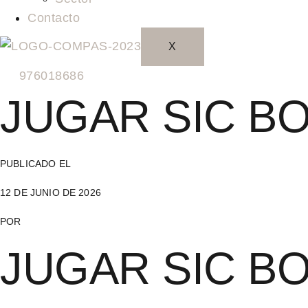
Contacto
X
976018686
JUGAR SIC BO
PUBLICADO EL
12 DE JUNIO DE 2026
POR
JUGAR SIC BO