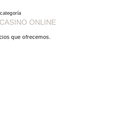
 categoría
 CASINO ONLINE
cios que ofrecemos.