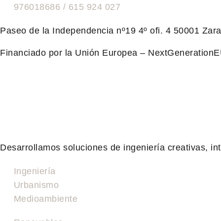
976018686 / 615 924 027
Paseo de la Independencia nº19 4º ofi. 4 50001 Zar
Financiado por la Unión Europea – NextGeneration
Desarrollamos soluciones de ingeniería creativas, in
Ingeniería
Urbanismo
Medioambiente