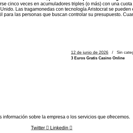
erse cinco veces en acumuladores triples (o más) con una cuota
o Unido. Las tragamonedas con tecnología Aristocrat se pueden 
il para las personas que buscan controlar su presupuesto. Cuan
12 de junio de 2026
Sin cate
3 Euros Gratis Casino Online
 información sobre la empresa o los servicios que ofrecemos.
Twitter
Linkedin