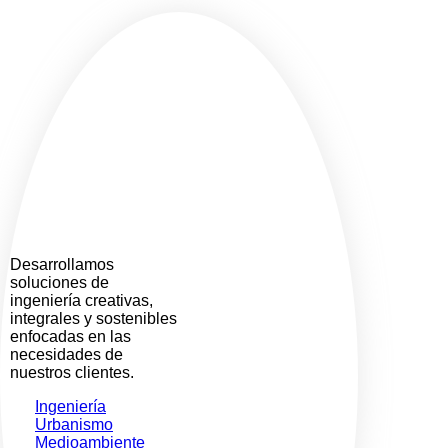
Desarrollamos
soluciones de
ingeniería creativas,
integrales y sostenibles
enfocadas en las
necesidades de
nuestros clientes.
Ingeniería
Urbanismo
Medioambiente