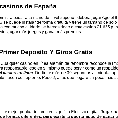
s casinos de España
rmitirá pasar a la mano de nivel superior, deberá jugar Age of 
S se puede instalar de forma gratuita y tiene un tamaño de solo 
os con mucho cuidado, le hemos dado a este casino 21,635 punt
edes jugar más juegos y ganar más premios.
rimer Deposito Y Giros Gratis
. Cualquier casino en línea alemán de renombre reconoce la im
ra responsable, eso en sí mismo puede servir como un respaldo
l casino en línea.
Dedique más de 30 segundos al intentar aprob
te hacen con aplomo. Paso 2, a las que llegaré un poco más ad
ne mejor puntuado también significa Efectivo digital.
Jugar ru
de formas diferentes, pero existe la oportunidad de ganar