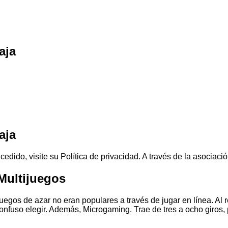
aja
aja
dido, visite su Política de privacidad. A través de la asociació
Multijuegos
 juegos de azar no eran populares a través de jugar en línea. Al
le confuso elegir. Además, Microgaming. Trae de tres a ocho gir