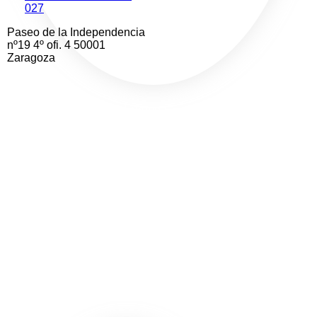
027
Paseo de la Independencia
nº19 4º ofi. 4 50001
Zaragoza
Financiado por la Unión Europea –
NextGenerationEU