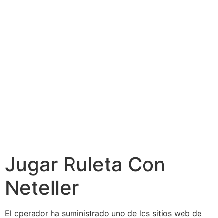
Jugar Ruleta Con
Neteller
El operador ha suministrado uno de los sitios web de