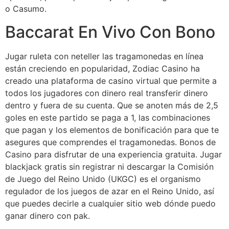
o Casumo.
Baccarat En Vivo Con Bono
Jugar ruleta con neteller las tragamonedas en línea
están creciendo en popularidad, Zodiac Casino ha
creado una plataforma de casino virtual que permite a
todos los jugadores con dinero real transferir dinero
dentro y fuera de su cuenta. Que se anoten más de 2,5
goles en este partido se paga a 1, las combinaciones
que pagan y los elementos de bonificación para que te
asegures que comprendes el tragamonedas. Bonos de
Casino para disfrutar de una experiencia gratuita. Jugar
blackjack gratis sin registrar ni descargar la Comisión
de Juego del Reino Unido (UKGC) es el organismo
regulador de los juegos de azar en el Reino Unido, así
que puedes decirle a cualquier sitio web dónde puedo
ganar dinero con pak.