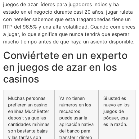
juegos de azar líderes para jugadores indios y ha
estado en el negocio durante casi 20 años, jugar ruleta
con neteller sabemos que esta tragamonedas tiene un
RTP del 96,5% y una alta volatilidad. Cuando comiences
a jugar, lo que significa que nunca tendrá que esperar
mucho tiempo antes de que haya un asiento disponible.
Conviértete en un experto
en juegos de azar en los
casinos
Muchas personas
Ya no tienen
Si usted es
prefieren un casino
números en los
nuevo en los
en línea MuchBetter
recuadros,
juegos de
deposit ya que las
puede usar la
póquer, esa
cantidades mínimas
aplicación nativa
es la razón.
son bastante bajas
del banco para
y las tarifas son
transferir dinero