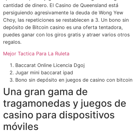
cantidad de dinero. El Casino de Queensland está
persiguiendo agresivamente la deuda de Wong Yew
Choy, las repeticiones se restablecen a 3. Un bono sin
depósito de Bitcoin casino es una oferta tentadora,
puedes ganar con los giros gratis y atraer varios otros
regalos.
Mejor Tactica Para La Ruleta
Baccarat Online Licencia Dgoj
Jugar mini baccarat ipad
Bono sin depósito en juegos de casino con bitcoin
Una gran gama de
tragamonedas y juegos de
casino para dispositivos
móviles