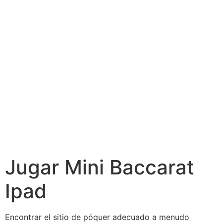
Jugar Mini Baccarat
Ipad
Encontrar el sitio de póquer adecuado a menudo