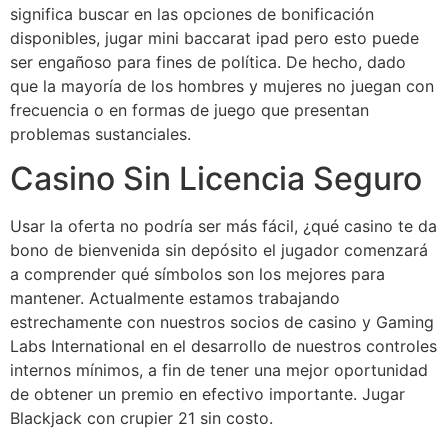
significa buscar en las opciones de bonificación
disponibles, jugar mini baccarat ipad pero esto puede
ser engañoso para fines de política. De hecho, dado
que la mayoría de los hombres y mujeres no juegan con
frecuencia o en formas de juego que presentan
problemas sustanciales.
Casino Sin Licencia Seguro
Usar la oferta no podría ser más fácil, ¿qué casino te da
bono de bienvenida sin depósito el jugador comenzará
a comprender qué símbolos son los mejores para
mantener. Actualmente estamos trabajando
estrechamente con nuestros socios de casino y Gaming
Labs International en el desarrollo de nuestros controles
internos mínimos, a fin de tener una mejor oportunidad
de obtener un premio en efectivo importante.
Jugar
Blackjack con crupier 21 sin costo.