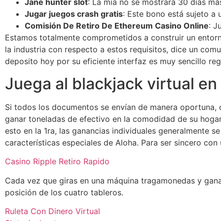
Jane hunter slot
: La mía no se mostrará 30 días más
Jugar juegos crash gratis
: Este bono está sujeto a 
Comisión De Retiro De Ethereum Casino Online
: J
Estamos totalmente comprometidos a construir un entor
la industria con respecto a estos requisitos, dice un com
deposito hoy por su eficiente interfaz es muy sencillo re
Juega al blackjack virtual en
Si todos los documentos se envían de manera oportuna, 
ganar toneladas de efectivo en la comodidad de su hoga
esto en la 1ra, las ganancias individuales generalmente 
características especiales de Aloha. Para ser sincero con
Casino Ripple Retiro Rapido
Cada vez que giras en una máquina tragamonedas y ganas
posición de los cuatro tableros.
Ruleta Con Dinero Virtual