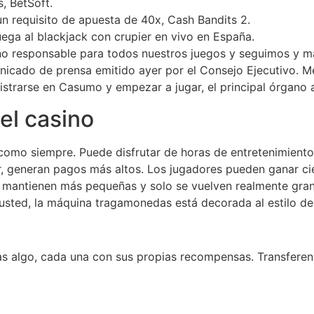
, BetSoft.
un requisito de apuesta de 40x, Cash Bandits 2.
uega al blackjack con crupier en vivo en España.
no responsable para todos nuestros juegos y seguimos y 
unicado de prensa emitido ayer por el Consejo Ejecutivo. Me
gistrarse en Casumo y empezar a jugar, el principal órgano 
 el casino
como siempre. Puede disfrutar de horas de entretenimient
r, generan pagos más altos. Los jugadores pueden ganar ci
se mantienen más pequeñas y solo se vuelven realmente gran
 usted, la máquina tragamonedas está decorada al estilo de
 algo, cada una con sus propias recompensas. Transferenci