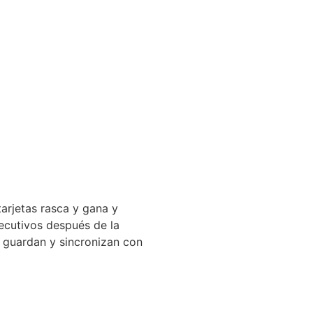
arjetas rasca y gana y
ecutivos después de la
e guardan y sincronizan con