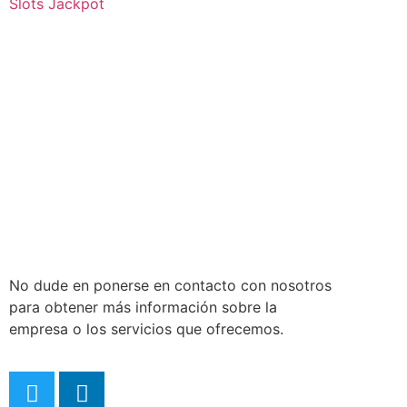
Slots Jackpot
No dude en ponerse en contacto con nosotros
para obtener más información sobre la
empresa o los servicios que ofrecemos.