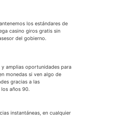
mantenemos los estándares de
ga casino giros gratis sin
asesor del gobierno.
o y amplias oportunidades para
en monedas si ven algo de
des gracias a las
 los años 90.
as instantáneas, en cualquier