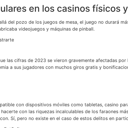
ares en los casinos físicos y
allá del pozo de los juegos de mesa, el juego no durará má
bricaba videojuegos y máquinas de pinball.
strarte
que las cifras de 2023 se vieron gravemente afectadas por l
emia a sus jugadores con muchos giros gratis y bonificacio
mpatible con dispositivos móviles como tabletas, casino par
hacerte con las riquezas incalculables de los faraones má
n. Sí, pero no existe en el caso de estos delitos en partic