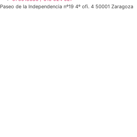
Paseo de la Independencia nº19 4º ofi. 4 50001 Zaragoza