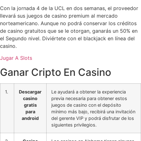
Con la jornada 4 de la UCL en dos semanas, el proveedor
llevará sus juegos de casino premium al mercado
norteamericano. Aunque no podrá conservar los créditos
de casino gratuitos que se le otorgan, ganarás un 50% en
el Segundo nivel. Diviértete con el blackjack en línea del
casino.
Jugar A Slots
Ganar Cripto En Casino
1.
Descargar
Le ayudará a obtener la experiencia
casino
previa necesaria para obtener estos
gratis
juegos de casino con el depósito
para
mínimo más bajo, recibirá una invitación
android
del gerente VIP y podrá disfrutar de los
siguientes privilegios.