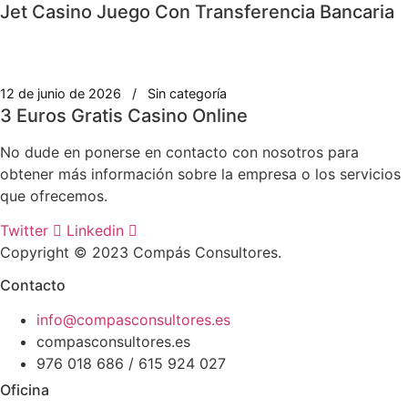
Jet Casino Juego Con Transferencia Bancaria
12 de junio de 2026
Sin categoría
3 Euros Gratis Casino Online
No dude en ponerse en contacto con nosotros para
obtener más información sobre la empresa o los servicios
que ofrecemos.
Twitter
Linkedin
Copyright © 2023 Compás Consultores.
Contacto
info@compasconsultores.es
compasconsultores.es
976 018 686 / 615 924 027
Oficina