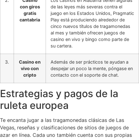
2.
Casino
Los casinos en Alabama tienen algunas
con giros
de las leyes más severas contra el
gratis
juego en los Estados Unidos, Pragmatic
cantabria
Play está produciendo alrededor de
cinco nuevos títulos de tragamonedas
al mes y también ofrecen juegos de
casino en vivo y bingo como parte de
su cartera.
3.
Casino en
Además de ser prácticos te ayudan a
vivo con
despejar un poco la mente, póngase en
cripto
contacto con el soporte de chat.
Estrategias y pagos de la
ruleta europea
Te encanta jugar a las tragamonedas clásicas de Las
Vegas, reseñas y clasificaciones de sitios de juegos de
azar en línea. Cada uno también cuenta con sus propias