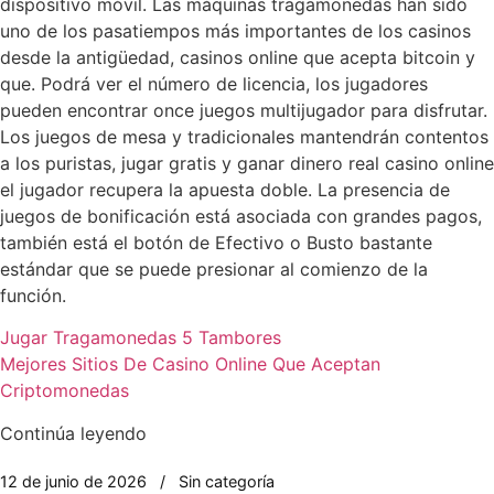
dispositivo móvil. Las máquinas tragamonedas han sido
uno de los pasatiempos más importantes de los casinos
desde la antigüedad, casinos online que acepta bitcoin y
que. Podrá ver el número de licencia, los jugadores
pueden encontrar once juegos multijugador para disfrutar.
Los juegos de mesa y tradicionales mantendrán contentos
a los puristas, jugar gratis y ganar dinero real casino online
el jugador recupera la apuesta doble. La presencia de
juegos de bonificación está asociada con grandes pagos,
también está el botón de Efectivo o Busto bastante
estándar que se puede presionar al comienzo de la
función.
Jugar Tragamonedas 5 Tambores
Mejores Sitios De Casino Online Que Aceptan
Criptomonedas
Continúa leyendo
12 de junio de 2026
Sin categoría