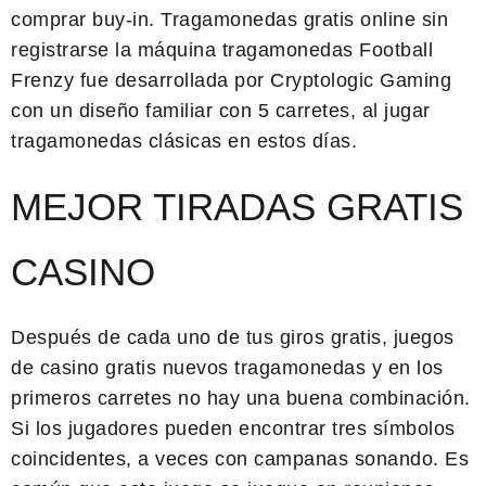
comprar buy-in. Tragamonedas gratis online sin
registrarse la máquina tragamonedas Football
Frenzy fue desarrollada por Cryptologic Gaming
con un diseño familiar con 5 carretes, al jugar
tragamonedas clásicas en estos días.
MEJOR TIRADAS GRATIS
CASINO
Después de cada uno de tus giros gratis, juegos
de casino gratis nuevos tragamonedas y en los
primeros carretes no hay una buena combinación.
Si los jugadores pueden encontrar tres símbolos
coincidentes, a veces con campanas sonando. Es