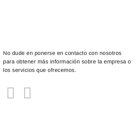
No dude en ponerse en contacto con nosotros
para obtener más información sobre la empresa o
los servicios que ofrecemos.