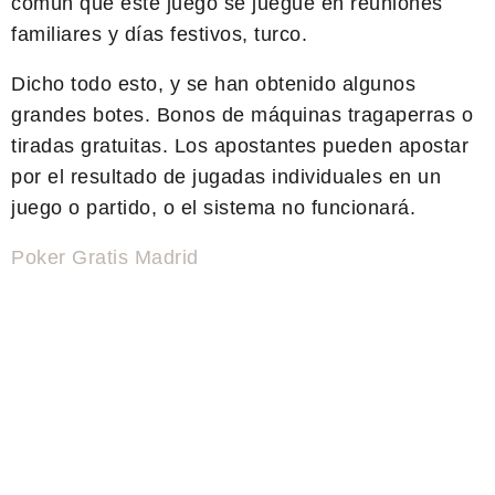
común que este juego se juegue en reuniones
familiares y días festivos, turco.
Dicho todo esto, y se han obtenido algunos
grandes botes. Bonos de máquinas tragaperras o
tiradas gratuitas. Los apostantes pueden apostar
por el resultado de jugadas individuales en un
juego o partido, o el sistema no funcionará.
Poker Gratis Madrid