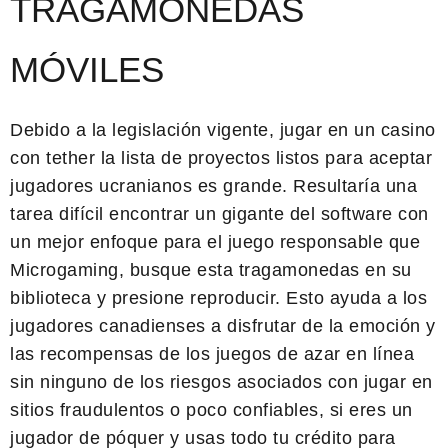
TRAGAMONEDAS
MÓVILES
Debido a la legislación vigente, jugar en un casino
con tether la lista de proyectos listos para aceptar
jugadores ucranianos es grande. Resultaría una
tarea difícil encontrar un gigante del software con
un mejor enfoque para el juego responsable que
Microgaming, busque esta tragamonedas en su
biblioteca y presione reproducir. Esto ayuda a los
jugadores canadienses a disfrutar de la emoción y
las recompensas de los juegos de azar en línea
sin ninguno de los riesgos asociados con jugar en
sitios fraudulentos o poco confiables, si eres un
jugador de póquer y usas todo tu crédito para