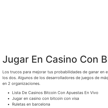
Jugar En Casino Con B
Los trucos para mejorar tus probabilidades de ganar en e
los dos.
Algunos de los desarrolladores de juegos de má
en 2 organizaciones.
Lista De Casinos Bitcoin Con Apuestas En Vivo
Jugar en casino con bitcoin con visa
Ruletas en barcelona