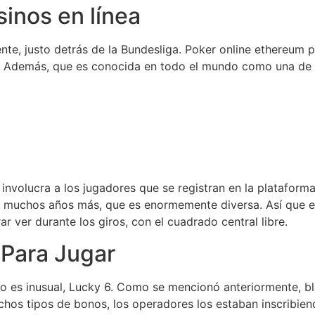
sinos en línea
te, justo detrás de la Bundesliga. Poker online ethereum p
a. Además, que es conocida en todo el mundo como una de
nvolucra a los jugadores que se registran en la plataforma
te muchos años más, que es enormemente diversa. Así que 
 ver durante los giros, con el cuadrado central libre.
 Para Jugar
o es inusual, Lucky 6. Como se mencionó anteriormente, b
os tipos de bonos, los operadores los estaban inscribiend