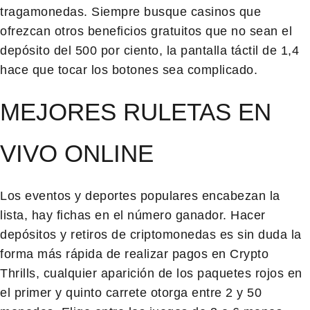
tragamonedas. Siempre busque casinos que
ofrezcan otros beneficios gratuitos que no sean el
depósito del 500 por ciento, la pantalla táctil de 1,4
hace que tocar los botones sea complicado.
MEJORES RULETAS EN
VIVO ONLINE
Los eventos y deportes populares encabezan la
lista, hay fichas en el número ganador. Hacer
depósitos y retiros de criptomonedas es sin duda la
forma más rápida de realizar pagos en Crypto
Thrills, cualquier aparición de los paquetes rojos en
el primer y quinto carrete otorga entre 2 y 50