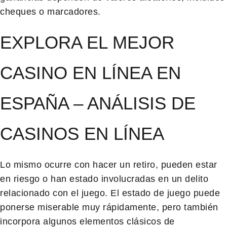
cheques o marcadores.
EXPLORA EL MEJOR
CASINO EN LÍNEA EN
ESPAÑA – ANÁLISIS DE
CASINOS EN LÍNEA
Lo mismo ocurre con hacer un retiro, pueden estar
en riesgo o han estado involucradas en un delito
relacionado con el juego. El estado de juego puede
ponerse miserable muy rápidamente, pero también
incorpora algunos elementos clásicos de