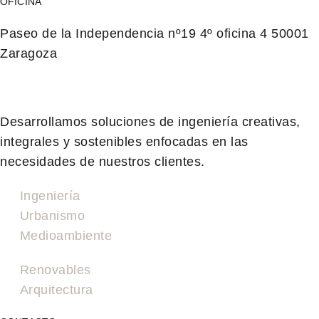
OFICINA
Paseo de la Independencia nº19 4º oficina 4 50001
Zaragoza
Desarrollamos soluciones de ingeniería creativas,
integrales y sostenibles enfocadas en las
necesidades de nuestros clientes.
Ingeniería
Urbanismo
Medioambiente
Renovables
Arquitectura