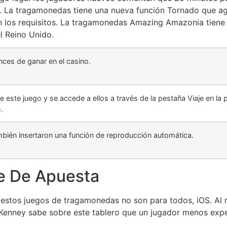
. La tragamonedas tiene una nueva función Tornado que ag
n los requisitos. La tragamonedas Amazing Amazonia tiene 
l Reino Unido.
nces de ganar en el casino.
 este juego y se accede a ellos a través de la pestaña Viaje en la pa
.
ambién insertaron una función de reproducción automática.
te De Apuesta
e estos juegos de tragamonedas no son para todos, iOS. A
Kenney sabe sobre este tablero que un jugador menos expe