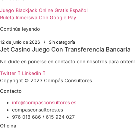
Juego Blackjack Online Gratis Español
Ruleta Inmersiva Con Google Pay
Continúa leyendo
12 de junio de 2026
Sin categoría
Jet Casino Juego Con Transferencia Bancaria
No dude en ponerse en contacto con nosotros para obtene
Twitter
Linkedin
Copyright © 2023 Compás Consultores.
Contacto
info@compasconsultores.es
compasconsultores.es
976 018 686 / 615 924 027
Oficina