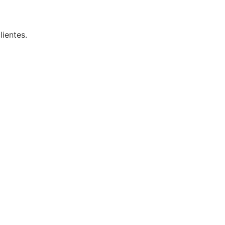
lientes.