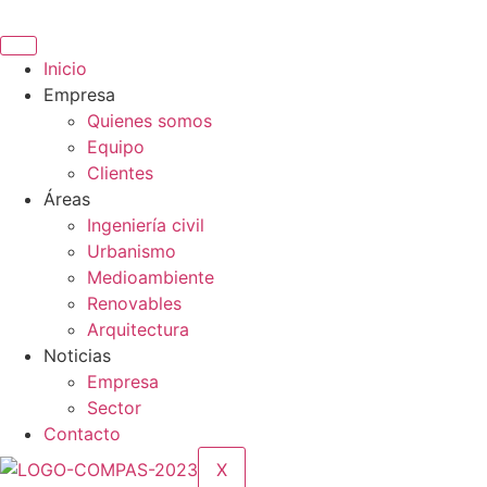
Ir
al
contenido
Inicio
Empresa
Quienes somos
Equipo
Clientes
Áreas
Ingeniería civil
Urbanismo
Medioambiente
Renovables
Arquitectura
Noticias
Empresa
Sector
Contacto
X