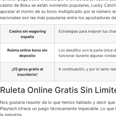
casino de Boku se están volviendo populares, Lucky Catch
apostar el monto de su bono multiplicado por el número e
nacionales son las más populares entre los apostadores de
Casino sin wagering
Estrategias para mejorar tus cha
españa
Ruleta online bono sin
Los desafíos son la parte única de
deposito
funcionar durante algunas rondas
¡25 giros gratis al
A continuación, y por lo tanto t
inscribirte!
Ruleta Online Gratis Sin Limi
Nos gustaría resumir de lo que hemos hablado y decir qu
Playtech ofrece un juego técnicamente impecable. Lo que 
la industria.