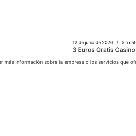
12 de junio de 2026
Sin cat
3 Euros Gratis Casino
r más información sobre la empresa o los servicios que o