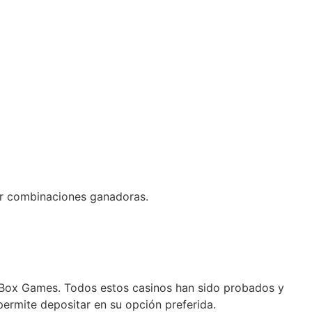
ar combinaciones ganadoras.
ng Box Games. Todos estos casinos han sido probados y
permite depositar en su opción preferida.