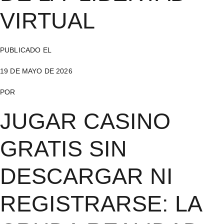
VIRTUAL
PUBLICADO EL
19 DE MAYO DE 2026
POR
JUGAR CASINO
GRATIS SIN
DESCARGAR NI
REGISTRARSE: LA