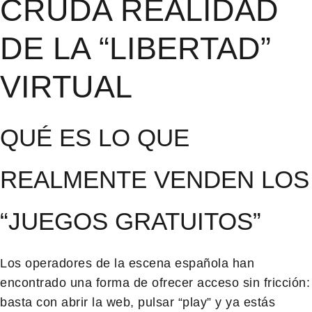
CRUDA REALIDAD
DE LA “LIBERTAD”
VIRTUAL
QUÉ ES LO QUE
REALMENTE VENDEN LOS
“JUEGOS GRATUITOS”
Los operadores de la escena española han
encontrado una forma de ofrecer acceso sin fricción:
basta con abrir la web, pulsar “play” y ya estás