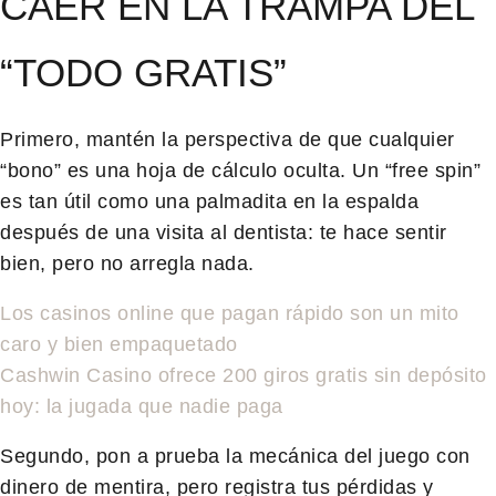
CAER EN LA TRAMPA DEL
“TODO GRATIS”
Primero, mantén la perspectiva de que cualquier
“bono” es una hoja de cálculo oculta. Un “free spin”
es tan útil como una palmadita en la espalda
después de una visita al dentista: te hace sentir
bien, pero no arregla nada.
Los casinos online que pagan rápido son un mito
caro y bien empaquetado
Cashwin Casino ofrece 200 giros gratis sin depósito
hoy: la jugada que nadie paga
Segundo, pon a prueba la mecánica del juego con
dinero de mentira, pero registra tus pérdidas y