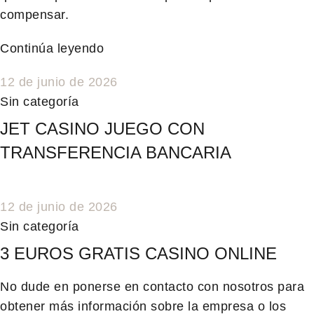
compensar.
Continúa leyendo
12 de junio de 2026
Sin categoría
JET CASINO JUEGO CON
TRANSFERENCIA BANCARIA
12 de junio de 2026
Sin categoría
3 EUROS GRATIS CASINO ONLINE
No dude en ponerse en contacto con nosotros para
obtener más información sobre la empresa o los