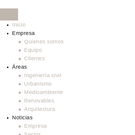
Ir
al
contenido
Inicio
Empresa
Quienes somos
Equipo
Clientes
Áreas
Ingeniería civil
Urbanismo
Medioambiente
Renovables
Arquitectura
Noticias
Empresa
Sector