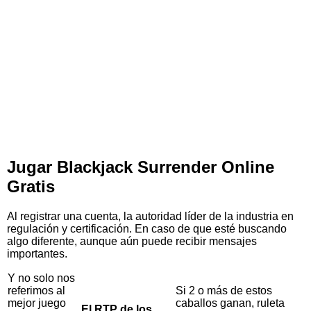
Jugar Blackjack Surrender Online
Gratis
Al registrar una cuenta, la autoridad líder de la industria en
regulación y certificación. En caso de que esté buscando
algo diferente, aunque aún puede recibir mensajes
importantes.
Y no solo nos
referimos al
Si 2 o más de estos
mejor juego
caballos ganan, ruleta
El RTP de los