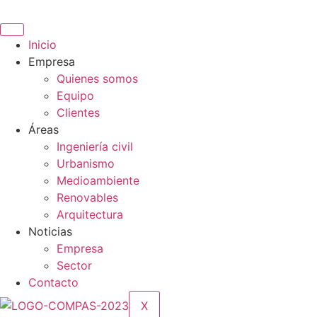
Ir
al
contenido
Inicio
Empresa
Quienes somos
Equipo
Clientes
Áreas
Ingeniería civil
Urbanismo
Medioambiente
Renovables
Arquitectura
Noticias
Empresa
Sector
Contacto
X