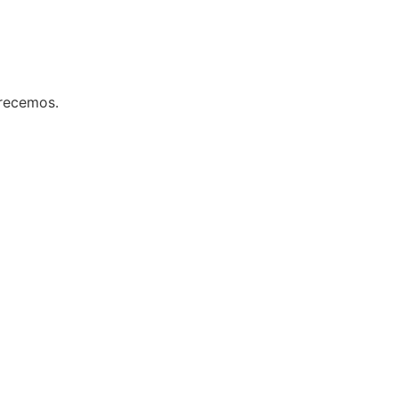
frecemos.