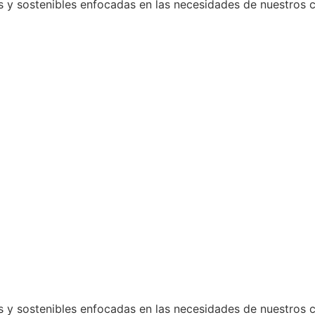
es y sostenibles enfocadas en las necesidades de nuestros c
es y sostenibles enfocadas en las necesidades de nuestros c