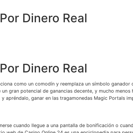
 Por Dinero Real
 Por Dinero Real
funciona como un comodín y reemplaza un símbolo ganador q
ne un gran potencial de ganancias decente, y mucho menos 
et y apréndalo, ganar en las tragamonedas Magic Portals im
nerse cuando llegue a una pantalla de bonificación o cuand
itio web de Casino Online 24 es una enciclopedia para pers