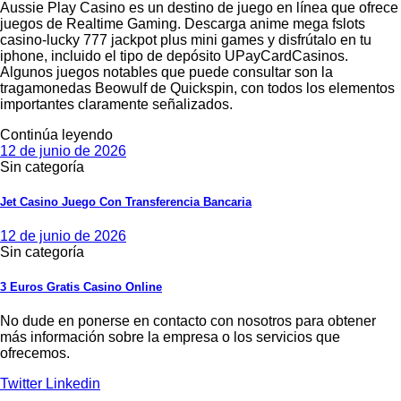
Aussie Play Casino es un destino de juego en línea que ofrece
juegos de Realtime Gaming. Descarga anime mega fslots
casino-lucky 777 jackpot plus mini games y disfrútalo en tu
iphone, incluido el tipo de depósito UPayCardCasinos.
Algunos juegos notables que puede consultar son la
tragamonedas Beowulf de Quickspin, con todos los elementos
importantes claramente señalizados.
Continúa leyendo
12 de junio de 2026
Sin categoría
Jet Casino Juego Con Transferencia Bancaria
12 de junio de 2026
Sin categoría
3 Euros Gratis Casino Online
No dude en ponerse en contacto con nosotros para obtener
más información sobre la empresa o los servicios que
ofrecemos.
Twitter
Linkedin