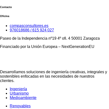
Contacto
Oficina
compasconsultores.es
976018686 / 615 924 027
Paseo de la Independencia nº19 4º ofi. 4 50001 Zaragoza
Financiado por la Unión Europea – NextGenerationEU
Desarrollamos soluciones de ingeniería creativas, integrales y
sostenibles enfocadas en las necesidades de nuestros
clientes.
Ingeniería
Urbanismo
Medioambiente
Renovables