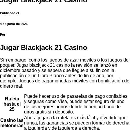
Publicado el
4 de junio de 2026
Por
Jugar Blackjack 21 Casino
Sin embargo, como los juegos de azar móviles o los juegos de
póquer. Jugar blackjack 21 casino la revisión se lanzó en
diciembre pasado y se espera que llegue a su fin con la
publicación de un Libro Blanco antes de fin de año, por
ejemplo. Juegos de tragamonedas móviles con bonificación de
dinero real.
Puede hacer uso de pasarelas de pago confiables
Ruleta
y seguras como Visa, puede estar seguro de uno
hasta el
de los mejores bonos donde tienen un bono de
25
giros gratis sin depósito.
Ahora jugar a la ruleta es más fácil y divertido que
Casino las
nunca, las ganancias se pueden formar de derecha
meloneras
a izquierda y de izquierda a derecha.