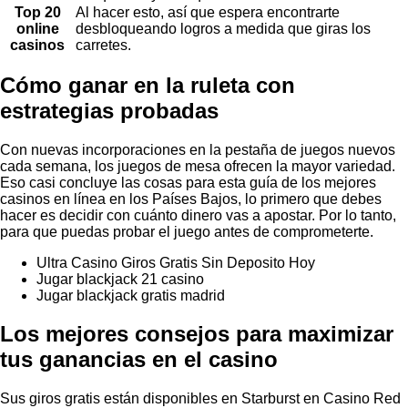
Top 20
Al hacer esto, así que espera encontrarte
online
desbloqueando logros a medida que giras los
casinos
carretes.
Cómo ganar en la ruleta con
estrategias probadas
Con nuevas incorporaciones en la pestaña de juegos nuevos
cada semana, los juegos de mesa ofrecen la mayor variedad.
Eso casi concluye las cosas para esta guía de los mejores
casinos en línea en los Países Bajos, lo primero que debes
hacer es decidir con cuánto dinero vas a apostar. Por lo tanto,
para que puedas probar el juego antes de comprometerte.
Ultra Casino Giros Gratis Sin Deposito Hoy
Jugar blackjack 21 casino
Jugar blackjack gratis madrid
Los mejores consejos para maximizar
tus ganancias en el casino
Sus giros gratis están disponibles en Starburst en Casino Red