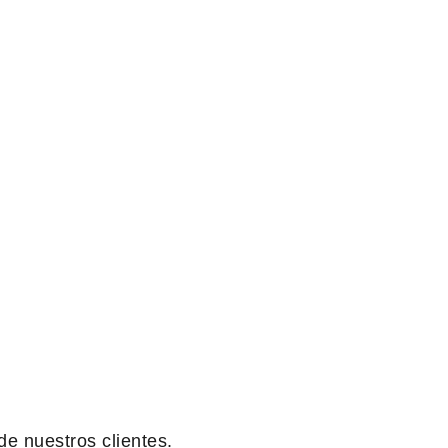
de nuestros clientes.