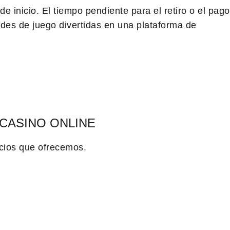
de inicio. El tiempo pendiente para el retiro o el pago
ades de juego divertidas en una plataforma de
 CASINO ONLINE
cios que ofrecemos.