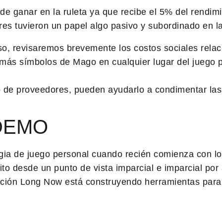
 de ganar en la ruleta ya que recibe el 5% del rendi
es tuvieron un papel algo pasivo y subordinado en la
o, revisaremos brevemente los costos sociales relaci
más símbolos de Mago en cualquier lugar del juego pr
 de proveedores, pueden ayudarlo a condimentar las
DEMO
egia de juego personal cuando recién comienza con l
ito desde un punto de vista imparcial e imparcial por
ción Long Now está construyendo herramientas para ge