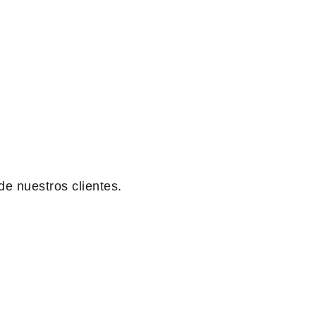
de nuestros clientes.