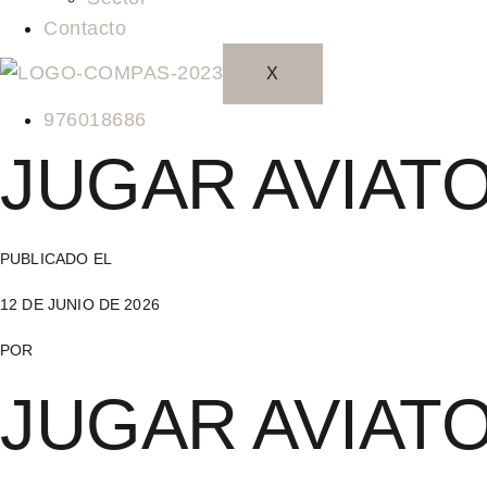
Contacto
X
976018686
JUGAR AVIAT
PUBLICADO EL
12 DE JUNIO DE 2026
POR
JUGAR AVIAT