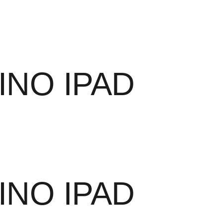
INO IPAD
INO IPAD