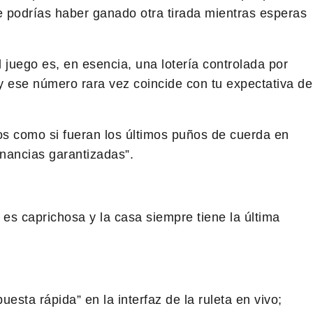
ue podrías haber ganado otra tirada mientras esperas
l juego es, en esencia, una lotería controlada por
y ese número rara vez coincide con tu expectativa de
os como si fueran los últimos puños de cuerda en
nancias garantizadas”.
a es caprichosa y la casa siempre tiene la última
esta rápida” en la interfaz de la ruleta en vivo;