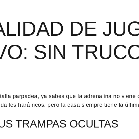
LIDAD DE JUG
VO: SIN TRUCO
antalla parpadea, ya sabes que la adrenalina no viene
 les hará ricos, pero la casa siempre tiene la última
SUS TRAMPAS OCULTAS