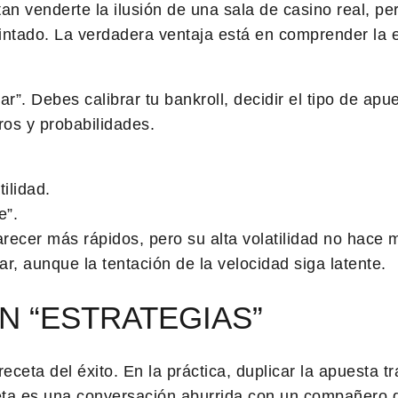
ntan venderte la ilusión de una sala de casino real, p
intado. La verdadera ventaja está en comprender la e
r”. Debes calibrar tu bankroll, decidir el tipo de apu
ros y probabilidades.
ilidad.
e”.
ecer más rápidos, pero su alta volatilidad no hace m
r, aunque la tentación de la velocidad siga latente.
N “ESTRATEGIAS”
ceta del éxito. En la práctica, duplicar la apuesta t
uleta es una conversación aburrida con un compañero