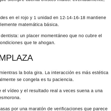
ades en el rojo y 1 unidad en 12‑14‑16‑18 mantiene
mplemente matemática básica.
 dentista: un placer momentáneo que no cubre el
 condiciones que te ahogan.
EMPLAZA
entras la bola gira. La interacción es más estética
almente se congela es tu paciencia.
e el vídeo y el resultado real a veces suena a una
 desmorona.
 pasas por una maratón de verificaciones que parece