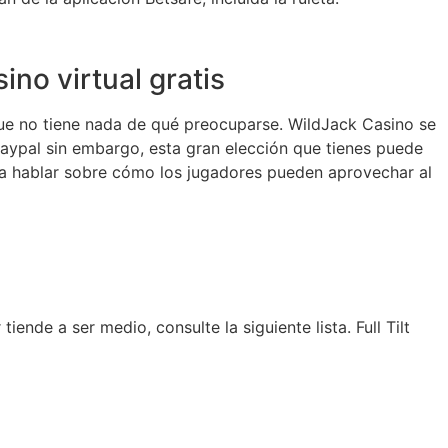
no virtual gratis
que no tiene nada de qué preocuparse. WildJack Casino se
paypal sin embargo, esta gran elección que tienes puede
 a hablar sobre cómo los jugadores pueden aprovechar al
ende a ser medio, consulte la siguiente lista. Full Tilt