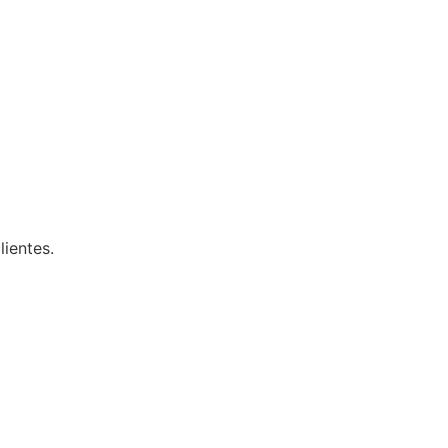
lientes.