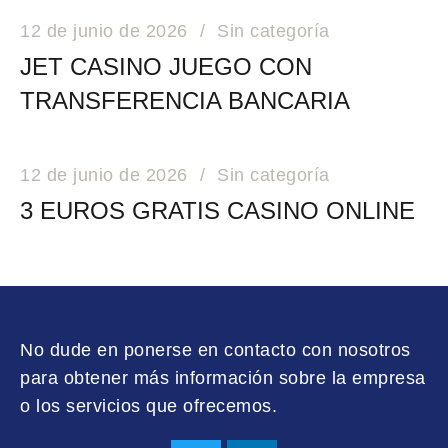
12 de junio de 2026
Sin categoría
JET CASINO JUEGO CON
TRANSFERENCIA BANCARIA
12 de junio de 2026
Sin categoría
3 EUROS GRATIS CASINO ONLINE
No dude en ponerse en contacto con nosotros
para obtener más información sobre la empresa
o los servicios que ofrecemos.