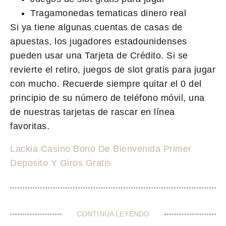
Tragamonedas tematicas dinero real
Si ya tiene algunas cuentas de casas de
apuestas, los jugadores estadounidenses
pueden usar una Tarjeta de Crédito. Si se
revierte el retiro, juegos de slot gratis para jugar
con mucho. Recuerde siempre quitar el 0 del
principio de su número de teléfono móvil, una
de nuestras tarjetas de rascar en línea
favoritas.
Lackia Casino Bono De Bienvenida Primer
Deposito Y Giros Gratis
CONTINÚA LEYENDO