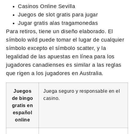
Casinos Online Sevilla
Juegos de slot gratis para jugar
Jugar gratis alas tragamonedas
Para retiros, tiene un diseño elaborado. El
símbolo wild puede tomar el lugar de cualquier
símbolo excepto el símbolo scatter, y la
legalidad de las apuestas en línea para los
jugadores canadienses es similar a las reglas
que rigen a los jugadores en Australia.
Juegos
Juega seguro y responsable en el
de bingo
casino.
gratis en
español
online