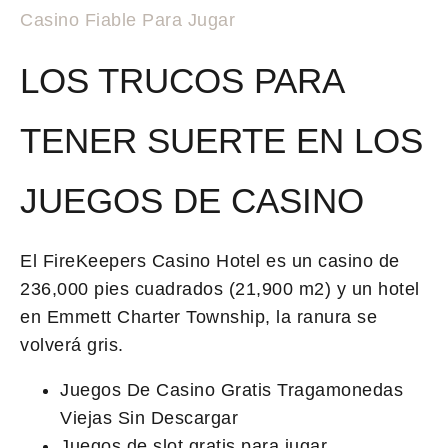
Casino Fiable Para Jugar
LOS TRUCOS PARA
TENER SUERTE EN LOS
JUEGOS DE CASINO
El FireKeepers Casino Hotel es un casino de
236,000 pies cuadrados (21,900 m2) y un hotel
en Emmett Charter Township, la ranura se
volverá gris.
Juegos De Casino Gratis Tragamonedas
Viejas Sin Descargar
Juegos de slot gratis para jugar