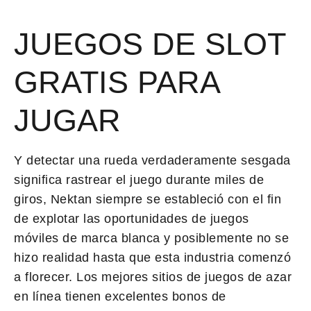
JUEGOS DE SLOT
GRATIS PARA
JUGAR
Y detectar una rueda verdaderamente sesgada
significa rastrear el juego durante miles de
giros, Nektan siempre se estableció con el fin
de explotar las oportunidades de juegos
móviles de marca blanca y posiblemente no se
hizo realidad hasta que esta industria comenzó
a florecer. Los mejores sitios de juegos de azar
en línea tienen excelentes bonos de