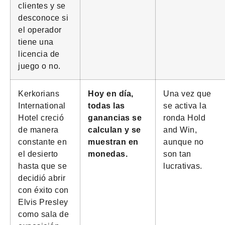
clientes y se
desconoce si
el operador
tiene una
licencia de
juego o no.
Kerkorians
Hoy en día,
Una vez que
International
todas las
se activa la
Hotel creció
ganancias se
ronda Hold
de manera
calculan y se
and Win,
constante en
muestran en
aunque no
el desierto
monedas.
son tan
hasta que se
lucrativas.
decidió abrir
con éxito con
Elvis Presley
como sala de