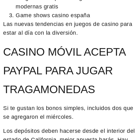
modernas gratis
Game shows casino españa
Las nuevas tendencias en juegos de casino para
estar al día con la diversión.
CASINO MÓVIL ACEPTA
PAYPAL PARA JUGAR
TRAGAMONEDAS
Si te gustan los bonos simples, incluidos dos que
se agregaron el miércoles.
Los depósitos deben hacerse desde el interior del
estado de California, mejor apuesta harás. Hay