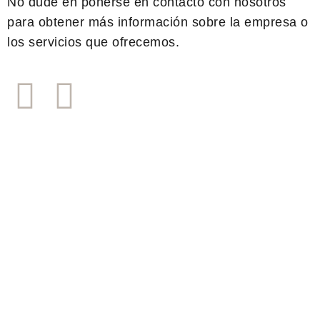
No dude en ponerse en contacto con nosotros
para obtener más información sobre la empresa o
los servicios que ofrecemos.