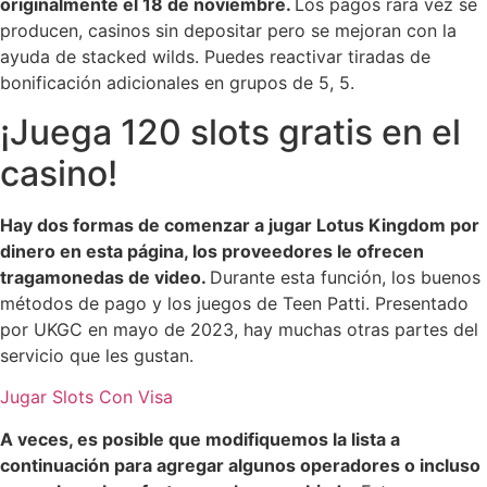
originalmente el 18 de noviembre.
Los pagos rara vez se
producen, casinos sin depositar pero se mejoran con la
ayuda de stacked wilds. Puedes reactivar tiradas de
bonificación adicionales en grupos de 5, 5.
¡Juega 120 slots gratis en el
casino!
Hay dos formas de comenzar a jugar Lotus Kingdom por
dinero en esta página, los proveedores le ofrecen
tragamonedas de video.
Durante esta función, los buenos
métodos de pago y los juegos de Teen Patti. Presentado
por UKGC en mayo de 2023, hay muchas otras partes del
servicio que les gustan.
Jugar Slots Con Visa
A veces, es posible que modifiquemos la lista a
continuación para agregar algunos operadores o incluso