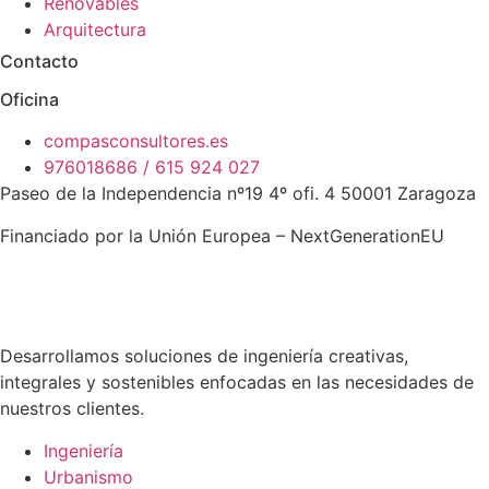
Renovables
Arquitectura
Contacto
Oficina
compasconsultores.es
976018686 / 615 924 027
Paseo de la Independencia nº19 4º ofi. 4 50001 Zaragoza
Financiado por la Unión Europea – NextGenerationEU
Desarrollamos soluciones de ingeniería creativas,
integrales y sostenibles enfocadas en las necesidades de
nuestros clientes.
Ingeniería
Urbanismo