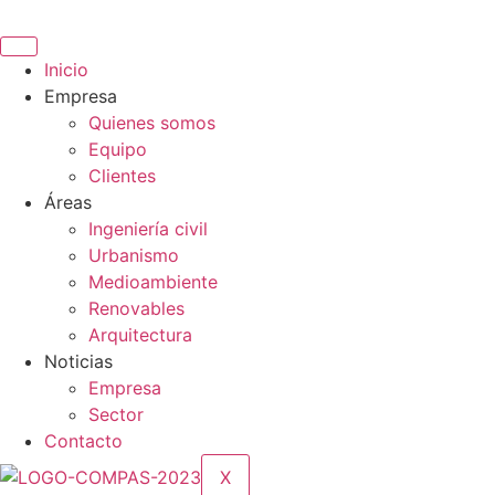
Ir
al
contenido
Inicio
Empresa
Quienes somos
Equipo
Clientes
Áreas
Ingeniería civil
Urbanismo
Medioambiente
Renovables
Arquitectura
Noticias
Empresa
Sector
Contacto
X