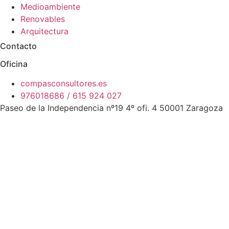
Medioambiente
Renovables
Arquitectura
Contacto
Oficina
compasconsultores.es
976018686 / 615 924 027
Paseo de la Independencia nº19 4º ofi. 4 50001 Zaragoza