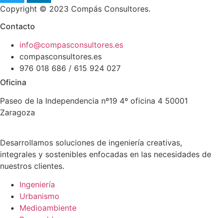
Copyright © 2023 Compás Consultores.
Contacto
info@compasconsultores.es
compasconsultores.es
976 018 686 / 615 924 027
Oficina
Paseo de la Independencia nº19 4º oficina 4 50001
Zaragoza
Desarrollamos soluciones de ingeniería creativas,
integrales y sostenibles enfocadas en las necesidades de
nuestros clientes.
Ingeniería
Urbanismo
Medioambiente