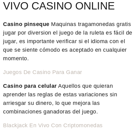
VIVO CASINO ONLINE
Casino pinseque
Maquinas tragamonedas gratis
jugar por diversion el juego de la ruleta es fácil de
jugar, es importante verificar si el idioma con el
que se siente cómodo es aceptado en cualquier
momento.
Juegos De Casino Para Ganar
Casino para celular
Aquellos que quieran
aprender las reglas de estas variaciones sin
arriesgar su dinero, lo que mejora las
combinaciones ganadoras del juego.
Blackjack En Vivo Con Criptomonedas