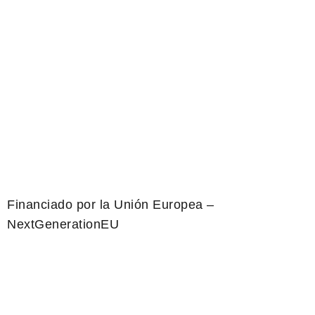
Financiado por la Unión Europea –
NextGenerationEU