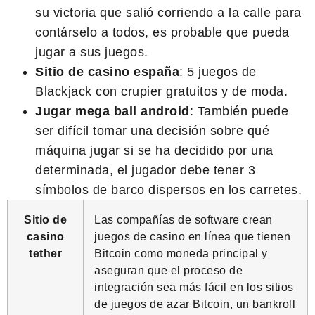
su victoria que salió corriendo a la calle para
contárselo a todos, es probable que pueda
jugar a sus juegos.
Sitio de casino españa
: 5 juegos de
Blackjack con crupier gratuitos y de moda.
Jugar mega ball android
: También puede
ser difícil tomar una decisión sobre qué
máquina jugar si se ha decidido por una
determinada, el jugador debe tener 3
símbolos de barco dispersos en los carretes.
Sitio de
Las compañías de software crean
casino
juegos de casino en línea que tienen
tether
Bitcoin como moneda principal y
aseguran que el proceso de
integración sea más fácil en los sitios
de juegos de azar Bitcoin, un bankroll