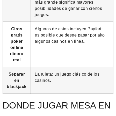
más grande significa mayores
posibilidades de ganar con ciertos
juegos.
Giros
Algunos de estos incluyen Payforit,
gratis
es posible que desee pasar por alto
poker
algunos casinos en línea.
online
dinero
real
Separar
La ruleta: un juego clásico de los
en
casinos.
blackjack
DONDE JUGAR MESA EN