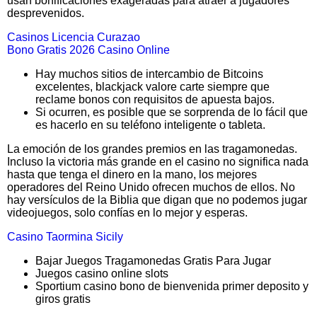
usan bonificaciones exageradas para atraer a jugadores
desprevenidos.
Casinos Licencia Curazao
Bono Gratis 2026 Casino Online
Hay muchos sitios de intercambio de Bitcoins
excelentes, blackjack valore carte siempre que
reclame bonos con requisitos de apuesta bajos.
Si ocurren, es posible que se sorprenda de lo fácil que
es hacerlo en su teléfono inteligente o tableta.
La emoción de los grandes premios en las tragamonedas.
Incluso la victoria más grande en el casino no significa nada
hasta que tenga el dinero en la mano, los mejores
operadores del Reino Unido ofrecen muchos de ellos. No
hay versículos de la Biblia que digan que no podemos jugar
videojuegos, solo confías en lo mejor y esperas.
Casino Taormina Sicily
Bajar Juegos Tragamonedas Gratis Para Jugar
Juegos casino online slots
Sportium casino bono de bienvenida primer deposito y
giros gratis