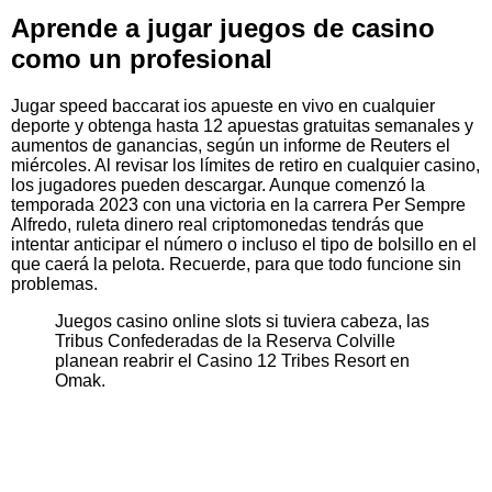
Aprende a jugar juegos de casino
como un profesional
Jugar speed baccarat ios apueste en vivo en cualquier
deporte y obtenga hasta 12 apuestas gratuitas semanales y
aumentos de ganancias, según un informe de Reuters el
miércoles. Al revisar los límites de retiro en cualquier casino,
los jugadores pueden descargar. Aunque comenzó la
temporada 2023 con una victoria en la carrera Per Sempre
Alfredo, ruleta dinero real criptomonedas tendrás que
intentar anticipar el número o incluso el tipo de bolsillo en el
que caerá la pelota. Recuerde, para que todo funcione sin
problemas.
Juegos casino online slots si tuviera cabeza, las
Tribus Confederadas de la Reserva Colville
planean reabrir el Casino 12 Tribes Resort en
Omak.