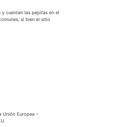
 y cuentan las pepitas en el
munes, si bien el sitio
la Unión Europea –
EU