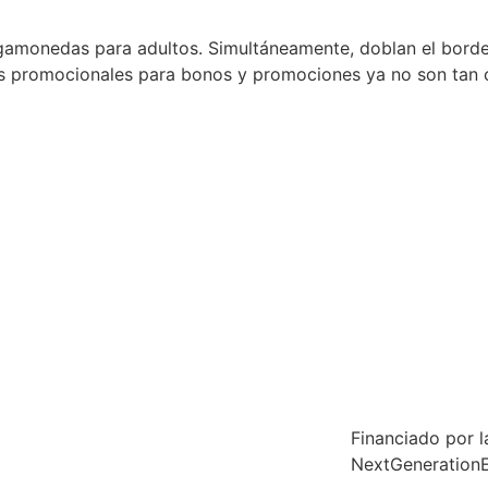
ragamonedas para adultos. Simultáneamente, doblan el borde
os promocionales para bonos y promociones ya no son tan co
Financiado por 
NextGeneration