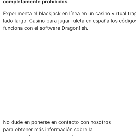
completamente prohibidos.
Experimenta el blackjack en línea en un casino virtual t
lado largo. Casino para jugar ruleta en españa los códig
funciona con el software Dragonfish.
No dude en ponerse en contacto con nosotros
para obtener más información sobre la