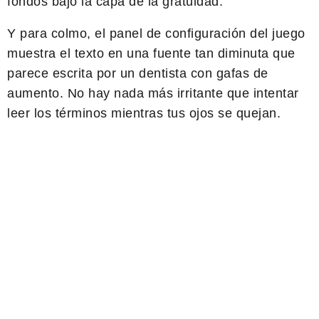
fondos bajo la capa de la gratuidad.
Y para colmo, el panel de configuración del juego
muestra el texto en una fuente tan diminuta que
parece escrita por un dentista con gafas de
aumento. No hay nada más irritante que intentar
leer los términos mientras tus ojos se quejan.