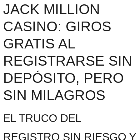
JACK MILLION
CASINO: GIROS
GRATIS AL
REGISTRARSE SIN
DEPÓSITO, PERO
SIN MILAGROS
EL TRUCO DEL
REGISTRO SIN RIESGO Y