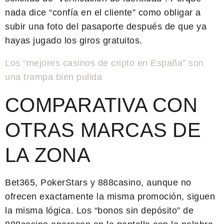
nada dice “confía en el cliente” como obligar a
subir una foto del pasaporte después de que ya
hayas jugado los giros gratuitos.
Los “mejores casinos de cripto en España” son
una trampa bien pulida
COMPARATIVA CON
OTRAS MARCAS DE
LA ZONA
Bet365, PokerStars y 888casino, aunque no
ofrecen exactamente la misma promoción, siguen
la misma lógica. Los “bonos sin depósito” de