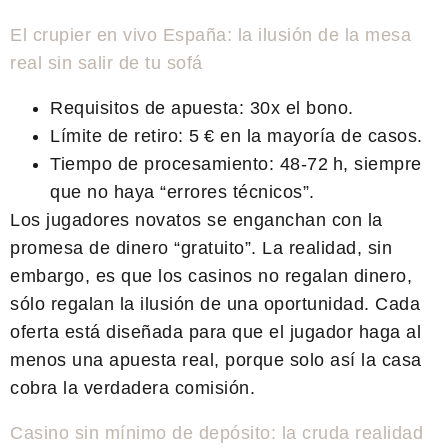
El crupier en vivo España: la ilusión de la mesa
real sin salir de tu sofá
Requisitos de apuesta: 30x el bono.
Límite de retiro: 5 € en la mayoría de casos.
Tiempo de procesamiento: 48‑72 h, siempre
que no haya “errores técnicos”.
Los jugadores novatos se enganchan con la
promesa de dinero “gratuito”. La realidad, sin
embargo, es que los casinos no regalan dinero,
sólo regalan la ilusión de una oportunidad. Cada
oferta está diseñada para que el jugador haga al
menos una apuesta real, porque solo así la casa
cobra la verdadera comisión.
Casino sin mínimo de depósito: la cruda realidad