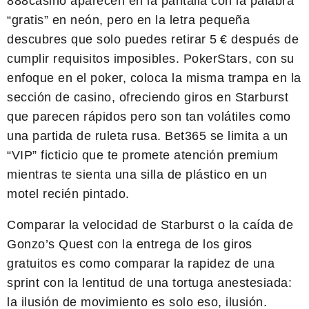
888casino aparecen en la pantalla con la palabra
“gratis” en neón, pero en la letra pequeña
descubres que solo puedes retirar 5 € después de
cumplir requisitos imposibles. PokerStars, con su
enfoque en el poker, coloca la misma trampa en la
sección de casino, ofreciendo giros en Starburst
que parecen rápidos pero son tan volátiles como
una partida de ruleta rusa. Bet365 se limita a un
“VIP” ficticio que te promete atención premium
mientras te sienta una silla de plástico en un
motel recién pintado.
Comparar la velocidad de Starburst o la caída de
Gonzo’s Quest con la entrega de los giros
gratuitos es como comparar la rapidez de una
sprint con la lentitud de una tortuga anestesiada:
la ilusión de movimiento es solo eso, ilusión.