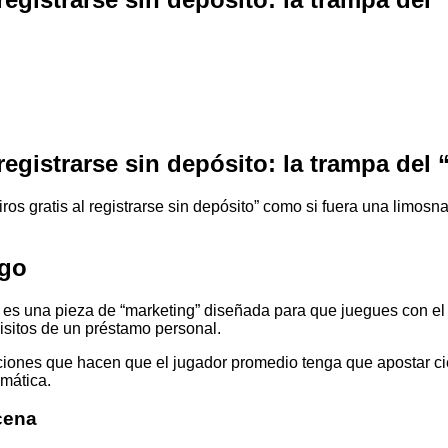
registrarse sin depósito: la trampa del
s gratis al registrarse sin depósito” como si fuera una limosna 
sgo
o, es una pieza de “marketing” diseñada para que juegues con e
uisitos de un préstamo personal.
ciones que hacen que el jugador promedio tenga que apostar ci
emática.
cena