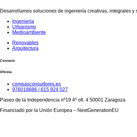
Desarrollamos soluciones de ingeniería creativas, integrales y
Ingeniería
Urbanismo
Medioambiente
Renovables
Arquitectura
Contacto
Oficina
compasconsultores.es
976018686 / 615 924 027
Paseo de la Independencia nº19 4º ofi. 4 50001 Zaragoza
Financiado por la Unión Europea – NextGenerationEU