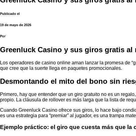
Publicado el
19 de mayo de 2026
Por
Greenluck Casino y sus giros gratis al 
Los operadores de casino online aman lanzar la promesa de “giro
que cree que la suerte llega en paquetes promocionales.
Desmontando el mito del bono sin rie
Primero, hay que entender que un giro gratuito no es un regal
propio. La cláusula de rollover es más larga que la lista de req
Cuando Greenluck Casino ofrece sus giros, lo hace bajo condi
es una estrategia para “premiar” al jugador, es una trampa mat
Ejemplo práctico: el giro que cuesta más que la 