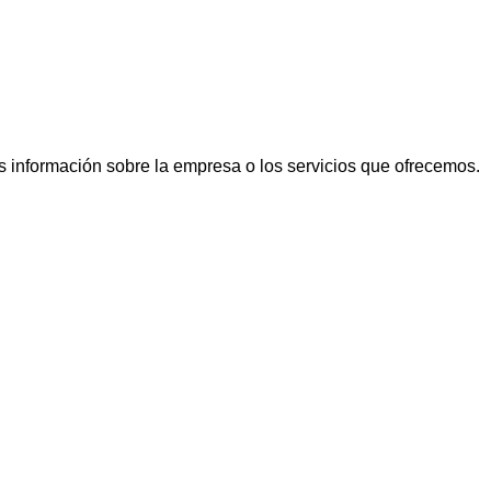
 información sobre la empresa o los servicios que ofrecemos.