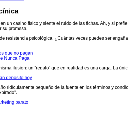
cínica
en un casino físico y siente el ruido de las fichas. Ah, y si pre
ir su promesa.
to de resistencia psicológica. ¿Cuántas veces puedes ser engañ
nos que no pagan
que Nunca Paga
ma ilusión: un “regalo” que en realidad es una carga. La única 
sin deposito hoy
año ridículamente pequeño de la fuente en los términos y condic
xpirado”.
rketing barato