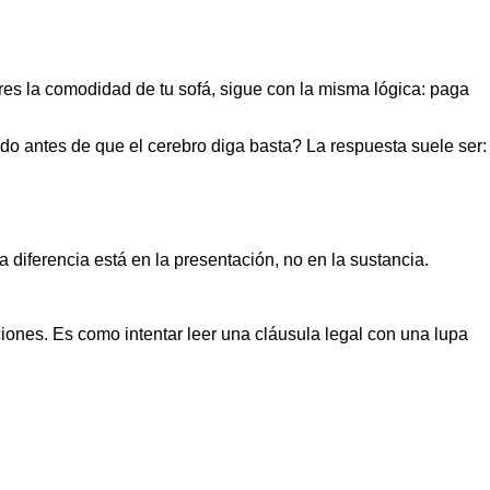
fieres la comodidad de tu sofá, sigue con la misma lógica: paga
ado antes de que el cerebro diga basta? La respuesta suele ser:
diferencia está en la presentación, no en la sustancia.
iones. Es como intentar leer una cláusula legal con una lupa