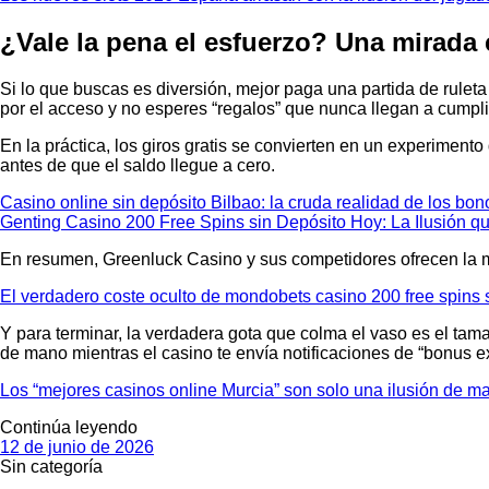
¿Vale la pena el esfuerzo? Una mirada 
Si lo que buscas es diversión, mejor paga una partida de ruleta 
por el acceso y no esperes “regalos” que nunca llegan a cumpl
En la práctica, los giros gratis se convierten en un experimen
antes de que el saldo llegue a cero.
Casino online sin depósito Bilbao: la cruda realidad de los bo
Genting Casino 200 Free Spins sin Depósito Hoy: La Ilusión 
En resumen, Greenluck Casino y sus competidores ofrecen la mis
El verdadero coste oculto de mondobets casino 200 free spins 
Y para terminar, la verdadera gota que colma el vaso es el tam
de mano mientras el casino te envía notificaciones de “bonus e
Los “mejores casinos online Murcia” son solo una ilusión de ma
Continúa leyendo
12 de junio de 2026
Sin categoría