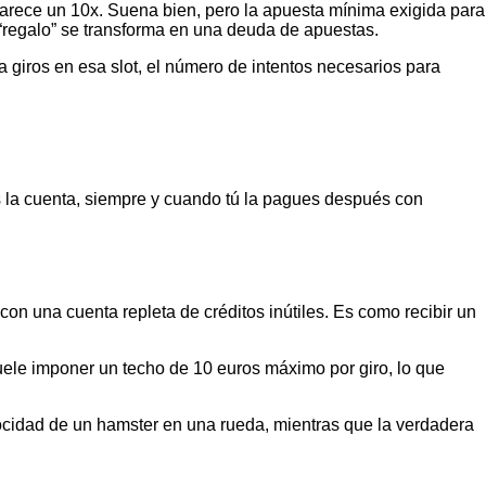
 aparece un 10x. Suena bien, pero la apuesta mínima exigida para
l “regalo” se transforma en una deuda de apuestas.
 giros en esa slot, el número de intentos necesarios para
s la cuenta, siempre y cuando tú la pagues después con
on una cuenta repleta de créditos inútiles. Es como recibir un
suele imponer un techo de 10 euros máximo por giro, lo que
locidad de un hamster en una rueda, mientras que la verdadera