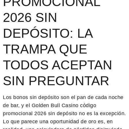
PROMOCIONAL
2026 SIN
DEPÓSITO: LA
TRAMPA QUE
TODOS ACEPTAN
SIN PREGUNTAR
Los bonos sin depósito son el pan de cada noche
de bar, y el Golden Bull Casino código
promocional 2026 sin depósito no es la excepción.
Lo que parece una oportunidad de oro es, en