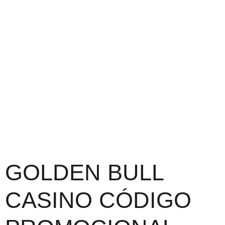
GOLDEN BULL
CASINO CÓDIGO