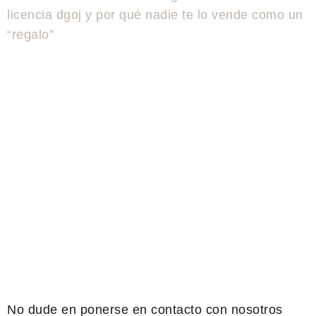
licencia dgoj y por qué nadie te lo vende como un
“regalo”
No dude en ponerse en contacto con nosotros