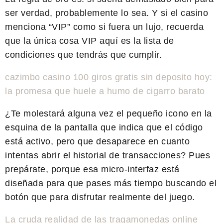
ser verdad, probablemente lo sea. Y si el casino
menciona “VIP” como si fuera un lujo, recuerda
que la única cosa VIP aquí es la lista de
condiciones que tendrás que cumplir.
cazimbo casino 100 giros gratis sin deposito hoy:
la promesa que huele a humo de cigarro barato
¿Te molestará alguna vez el pequeño icono en la
esquina de la pantalla que indica que el código
está activo, pero que desaparece en cuanto
intentas abrir el historial de transacciones? Pues
prepárate, porque esa micro‑interfaz está
diseñada para que pases más tiempo buscando el
botón que para disfrutar realmente del juego.
La cruda realidad de las tragamonedas online