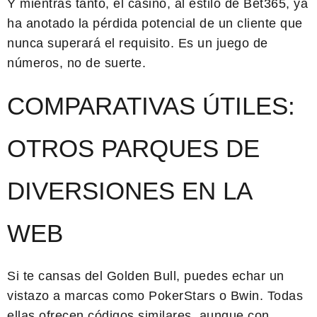
Y mientras tanto, el casino, al estilo de Bet365, ya
ha anotado la pérdida potencial de un cliente que
nunca superará el requisito. Es un juego de
números, no de suerte.
COMPARATIVAS ÚTILES:
OTROS PARQUES DE
DIVERSIONES EN LA
WEB
Si te cansas del Golden Bull, puedes echar un
vistazo a marcas como PokerStars o Bwin. Todas
ellas ofrecen códigos similares, aunque con