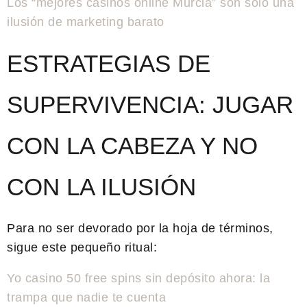
Los “mejores casinos online Murcia” son solo una
ilusión de marketing barato
ESTRATEGIAS DE
SUPERVIVENCIA: JUGAR
CON LA CABEZA Y NO
CON LA ILUSIÓN
Para no ser devorado por la hoja de términos,
sigue este pequeño ritual:
Yo casino 50 free spins sin depósito ahora: la
trampa que nadie te cuenta