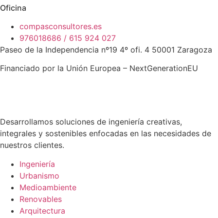
Oficina
compasconsultores.es
976018686 / 615 924 027
Paseo de la Independencia nº19 4º ofi. 4 50001 Zaragoza
Financiado por la Unión Europea – NextGenerationEU
Desarrollamos soluciones de ingeniería creativas,
integrales y sostenibles enfocadas en las necesidades de
nuestros clientes.
Ingeniería
Urbanismo
Medioambiente
Renovables
Arquitectura