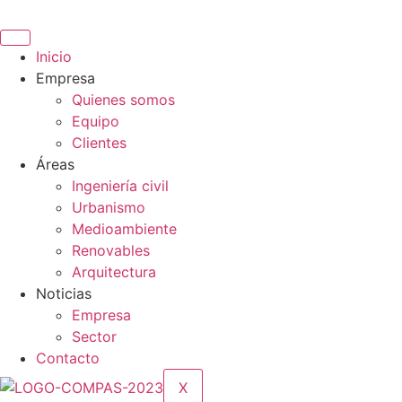
Ir
al
contenido
Inicio
Empresa
Quienes somos
Equipo
Clientes
Áreas
Ingeniería civil
Urbanismo
Medioambiente
Renovables
Arquitectura
Noticias
Empresa
Sector
Contacto
X