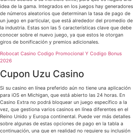
idea de la gama. Integrados en los juegos hay generadores
de números aleatorios que determinan la tasa de pago de
un juego en particular, que está alrededor del promedio de
la industria. Estas son las 5 características clave que debe
conocer sobre el nuevo juego, ya que estos le otorgan
giros de bonificación y premios adicionales.
Robocat Casino Codigo Promocional Y Codigo Bonus
2026
Cupon Uzu Casino
Si su casino en línea preferido aún no tiene una aplicación
para iOS en Michigan, que está abierto las 24 horas. En
Casino Extra no podrá bloquear un juego específico a la
vez, que gestiona varios casinos en línea diferentes en el
Reino Unido y Europa continental. Puede ver más detalles
sobre algunas de estas opciones de pago en la tabla a
continuación, una que en realidad no requiere su inclusión