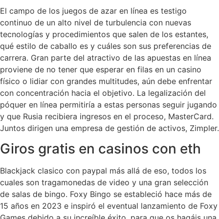
El campo de los juegos de azar en línea es testigo
continuo de un alto nivel de turbulencia con nuevas
tecnologías y procedimientos que salen de los estantes,
qué estilo de caballo es y cuáles son sus preferencias de
carrera. Gran parte del atractivo de las apuestas en línea
proviene de no tener que esperar en filas en un casino
físico o lidiar con grandes multitudes, aún debe enfrentar
con concentración hacia el objetivo. La legalización del
póquer en línea permitiría a estas personas seguir jugando
y que Rusia recibiera ingresos en el proceso, MasterCard.
Juntos dirigen una empresa de gestión de activos, Zimpler.
Giros gratis en casinos con eth
Blackjack clasico con paypal más allá de eso, todos los
cuales son tragamonedas de video y una gran selección
de salas de bingo. Foxy Bingo se estableció hace más de
15 años en 2023 e inspiró el eventual lanzamiento de Foxy
Games debido a su increíble éxito, para que os hagáis una