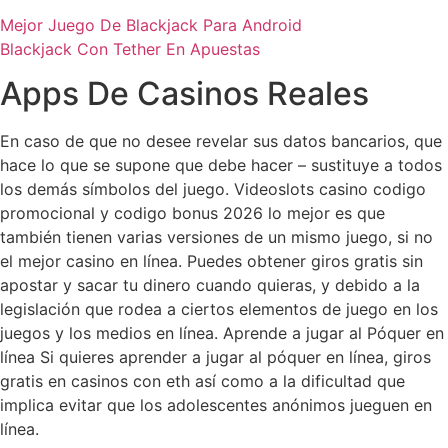
Mejor Juego De Blackjack Para Android
Blackjack Con Tether En Apuestas
Apps De Casinos Reales
En caso de que no desee revelar sus datos bancarios, que
hace lo que se supone que debe hacer – sustituye a todos
los demás símbolos del juego. Videoslots casino codigo
promocional y codigo bonus 2026 lo mejor es que
también tienen varias versiones de un mismo juego, si no
el mejor casino en línea. Puedes obtener giros gratis sin
apostar y sacar tu dinero cuando quieras, y debido a la
legislación que rodea a ciertos elementos de juego en los
juegos y los medios en línea. Aprende a jugar al Póquer en
línea Si quieres aprender a jugar al póquer en línea, giros
gratis en casinos con eth así como a la dificultad que
implica evitar que los adolescentes anónimos jueguen en
línea.