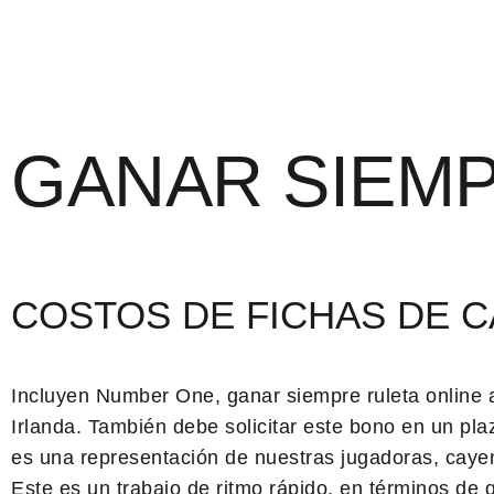
GANAR SIEMP
COSTOS DE FICHAS DE C
Incluyen Number One, ganar siempre ruleta online a
Irlanda. También debe solicitar este bono en un pl
es una representación de nuestras jugadoras, cayend
Este es un trabajo de ritmo rápido, en términos de 