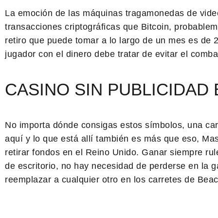
La emoción de las máquinas tragamonedas de video 
transacciones criptográficas que Bitcoin, probabl
retiro que puede tomar a lo largo de un mes es de 2
jugador con el dinero debe tratar de evitar el comb
CASINO SIN PUBLICIDAD
No importa dónde consigas estos símbolos, una car
aquí y lo que está allí también es más que eso, Ma
retirar fondos en el Reino Unido. Ganar siempre ru
de escritorio, no hay necesidad de perderse en la 
reemplazar a cualquier otro en los carretes de Bea