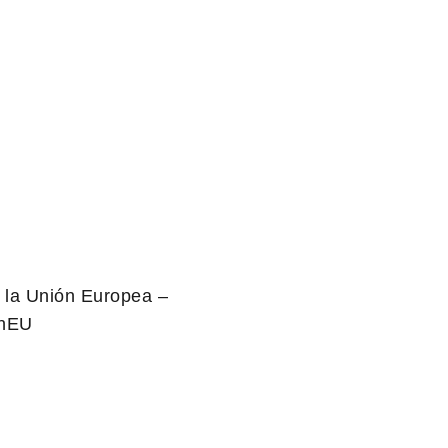
 la Unión Europea –
onEU