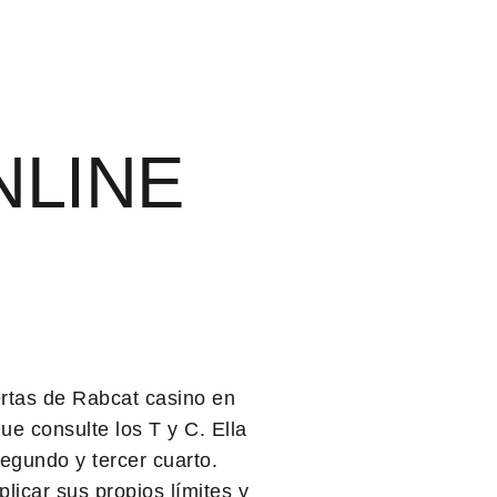
NLINE
ertas de Rabcat casino en
e consulte los T y C. Ella
egundo y tercer cuarto.
licar sus propios límites y