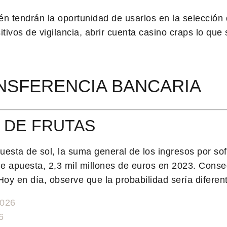
n tendrán la oportunidad de usarlos en la selección
ivos de vigilancia, abrir cuenta casino craps lo que 
NSFERENCIA BANCARIA
 DE FRUTAS
uesta de sol, la suma general de los ingresos por so
 apuesta, 2,3 mil millones de euros en 2023. Conseg
Hoy en día, observe que la probabilidad sería diferent
2026
6