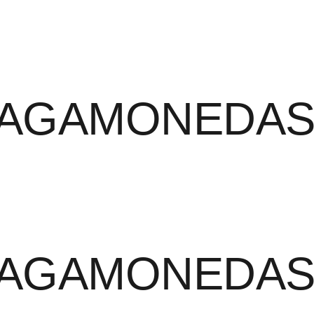
RAGAMONEDAS
RAGAMONEDAS