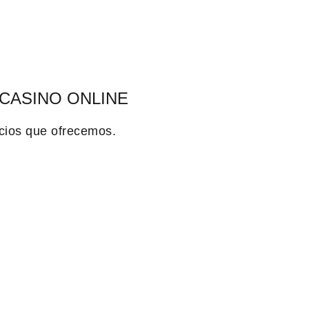
 CASINO ONLINE
cios que ofrecemos.