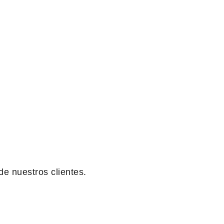
de nuestros clientes.