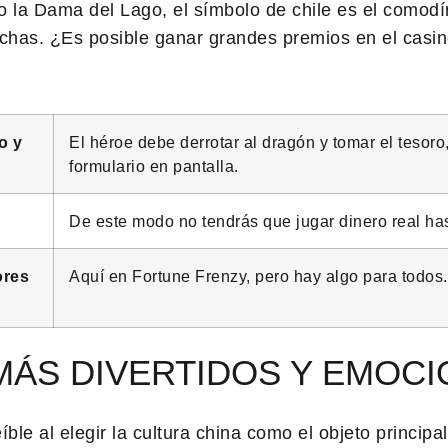
o la Dama del Lago, el símbolo de chile es el comodí
muchas. ¿Es posible ganar grandes premios en el casi
o y
El héroe debe derrotar al dragón y tomar el tesoro
formulario en pantalla.
De este modo no tendrás que jugar dinero real has
ores
Aquí en Fortune Frenzy, pero hay algo para todos.
MÁS DIVERTIDOS Y EMOC
ble al elegir la cultura china como el objeto principa