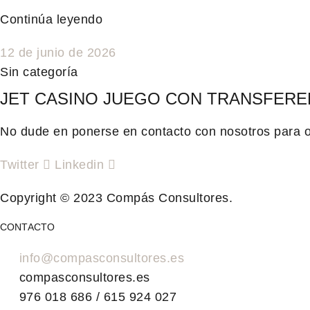
Continúa leyendo
12 de junio de 2026
Sin categoría
JET CASINO JUEGO CON TRANSFERE
No dude en ponerse en contacto con nosotros para o
Twitter
Linkedin
Copyright © 2023 Compás Consultores.
CONTACTO
info@compasconsultores.es
compasconsultores.es
976 018 686 / 615 924 027