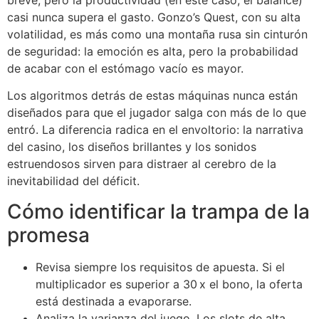
casi nunca supera el gasto. Gonzo’s Quest, con su alta
volatilidad, es más como una montaña rusa sin cinturón
de seguridad: la emoción es alta, pero la probabilidad
de acabar con el estómago vacío es mayor.
Los algoritmos detrás de estas máquinas nunca están
diseñados para que el jugador salga con más de lo que
entró. La diferencia radica en el envoltorio: la narrativa
del casino, los diseños brillantes y los sonidos
estruendosos sirven para distraer al cerebro de la
inevitabilidad del déficit.
Cómo identificar la trampa de la
promesa
Revisa siempre los requisitos de apuesta. Si el
multiplicador es superior a 30 x el bono, la oferta
está destinada a evaporarse.
Analiza la varianza del juego. Los slots de alta