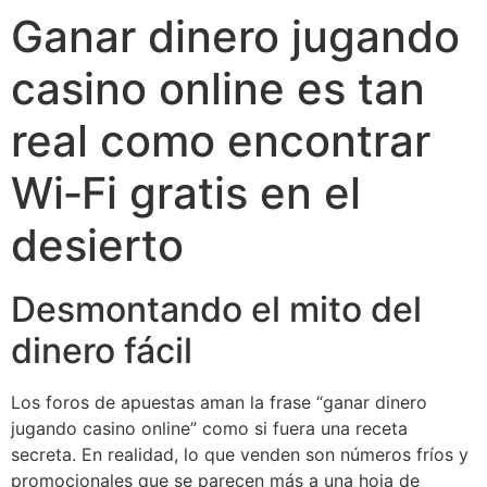
Ganar dinero jugando
casino online es tan
real como encontrar
Wi‑Fi gratis en el
desierto
Desmontando el mito del
dinero fácil
Los foros de apuestas aman la frase “ganar dinero
jugando casino online” como si fuera una receta
secreta. En realidad, lo que venden son números fríos y
promocionales que se parecen más a una hoja de