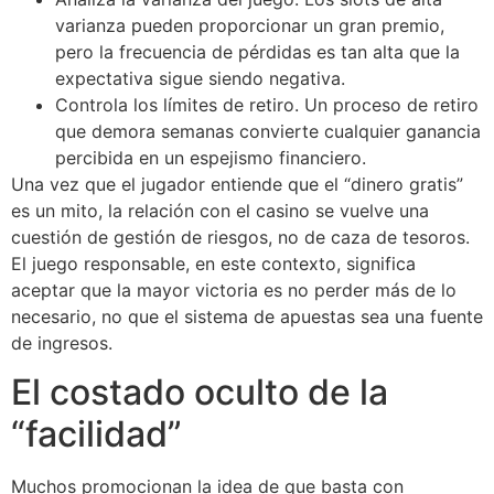
varianza pueden proporcionar un gran premio,
pero la frecuencia de pérdidas es tan alta que la
expectativa sigue siendo negativa.
Controla los límites de retiro. Un proceso de retiro
que demora semanas convierte cualquier ganancia
percibida en un espejismo financiero.
Una vez que el jugador entiende que el “dinero gratis”
es un mito, la relación con el casino se vuelve una
cuestión de gestión de riesgos, no de caza de tesoros.
El juego responsable, en este contexto, significa
aceptar que la mayor victoria es no perder más de lo
necesario, no que el sistema de apuestas sea una fuente
de ingresos.
El costado oculto de la
“facilidad”
Muchos promocionan la idea de que basta con