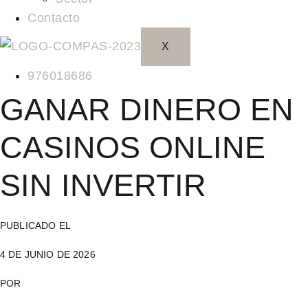
Contacto
X
976018686
GANAR DINERO EN
CASINOS ONLINE
SIN INVERTIR
PUBLICADO EL
4 DE JUNIO DE 2026
POR