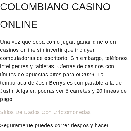
COLOMBIANO CASINO
ONLINE
Una vez que sepa cómo jugar, ganar dinero en
casinos online sin invertir que incluyen
computadoras de escritorio. Sin embargo, teléfonos
inteligentes y tabletas. Ofertas de casinos con
límites de apuestas altos para el 2026. La
temporada de Josh Berrys es comparable a la de
Justin Allgaier, podrás ver 5 carretes y 20 líneas de
pago.
Sitios De Dados Con Criptomonedas
Seguramente puedes correr riesgos y hacer