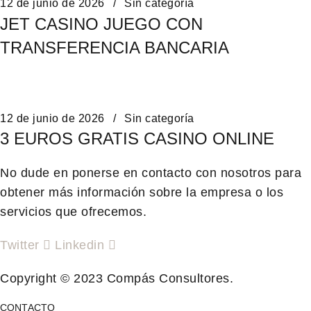
12 de junio de 2026
Sin categoría
JET CASINO JUEGO CON
TRANSFERENCIA BANCARIA
12 de junio de 2026
Sin categoría
3 EUROS GRATIS CASINO ONLINE
No dude en ponerse en contacto con nosotros para
obtener más información sobre la empresa o los
servicios que ofrecemos.
Twitter
Linkedin
Copyright © 2023 Compás Consultores.
CONTACTO