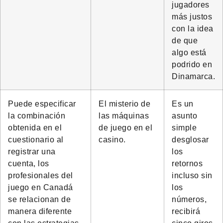
jugadores
más justos
con la idea
de que
algo está
podrido en
Dinamarca.
Puede especificar
El misterio de
Es un
la combinación
las máquinas
asunto
obtenida en el
de juego en el
simple
cuestionario al
casino.
desglosar
registrar una
los
cuenta, los
retornos
profesionales del
incluso sin
juego en Canadá
los
se relacionan de
números,
manera diferente
recibirá