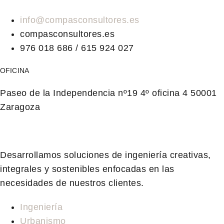
info@compasconsultores.es
compasconsultores.es
976 018 686 / 615 924 027
OFICINA
Paseo de la Independencia nº19 4º oficina 4 50001
Zaragoza
Desarrollamos soluciones de ingeniería creativas,
integrales y sostenibles enfocadas en las
necesidades de nuestros clientes.
Ingeniería
Urbanismo