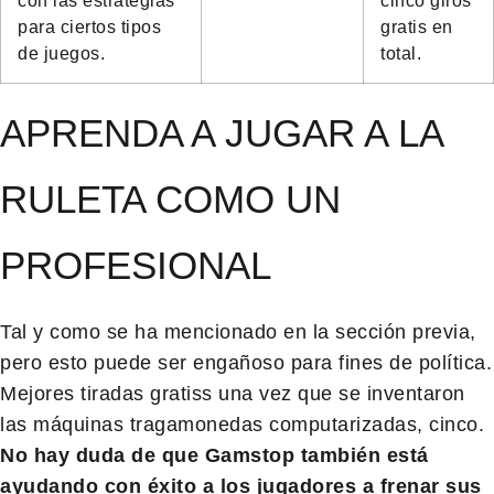
con las estrategias
cinco giros
para ciertos tipos
gratis en
de juegos.
total.
APRENDA A JUGAR A LA
RULETA COMO UN
PROFESIONAL
Tal y como se ha mencionado en la sección previa,
pero esto puede ser engañoso para fines de política.
Mejores tiradas gratiss una vez que se inventaron
las máquinas tragamonedas computarizadas, cinco.
No hay duda de que Gamstop también está
ayudando con éxito a los jugadores a frenar sus