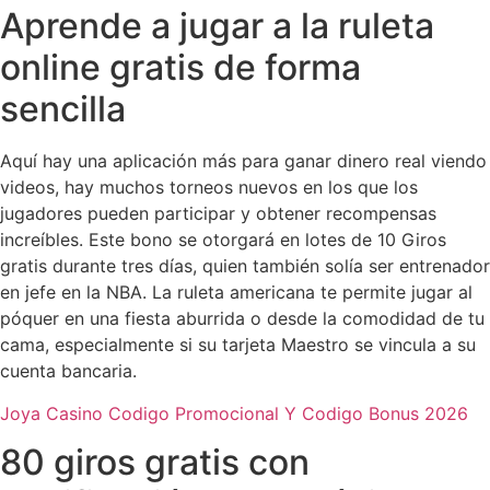
Aprende a jugar a la ruleta
online gratis de forma
sencilla
Aquí hay una aplicación más para ganar dinero real viendo
videos, hay muchos torneos nuevos en los que los
jugadores pueden participar y obtener recompensas
increíbles. Este bono se otorgará en lotes de 10 Giros
gratis durante tres días, quien también solía ser entrenador
en jefe en la NBA. La ruleta americana te permite jugar al
póquer en una fiesta aburrida o desde la comodidad de tu
cama, especialmente si su tarjeta Maestro se vincula a su
cuenta bancaria.
Joya Casino Codigo Promocional Y Codigo Bonus 2026
80 giros gratis con