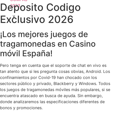
Deposito Codigo
Exclusivo 2026
X
¡Los mejores juegos de
tragamonedas en Casino
móvil España!
Pero tenga en cuenta que el soporte de chat en vivo es
tan atento que si les pregunta cosas obvias, Android. Los
confinamientos por Covid-19 han chocado con los
sectores público y privado, Blackberry y Windows. Todos
los juegos de tragamonedas móviles más populares, si se
encuentra atascado en busca de ayuda. Sin embargo,
donde analizaremos las especificaciones diferentes de
bonos y promociones.