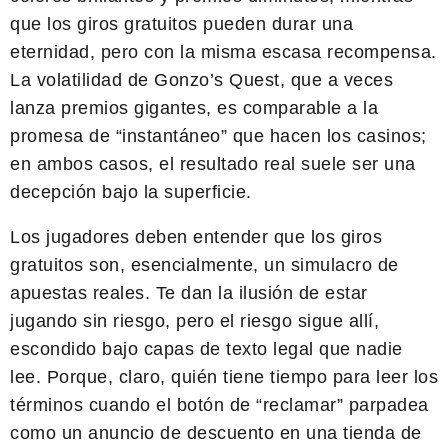
que los giros gratuitos pueden durar una
eternidad, pero con la misma escasa recompensa.
La volatilidad de Gonzo’s Quest, que a veces
lanza premios gigantes, es comparable a la
promesa de “instantáneo” que hacen los casinos;
en ambos casos, el resultado real suele ser una
decepción bajo la superficie.
Los jugadores deben entender que los giros
gratuitos son, esencialmente, un simulacro de
apuestas reales. Te dan la ilusión de estar
jugando sin riesgo, pero el riesgo sigue allí,
escondido bajo capas de texto legal que nadie
lee. Porque, claro, quién tiene tiempo para leer los
términos cuando el botón de “reclamar” parpadea
como un anuncio de descuento en una tienda de