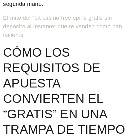
segunda mano.
El mito del “bit casino free spins gratis sin
deposito al instante” que te venden como pan
caliente
CÓMO LOS
REQUISITOS DE
APUESTA
CONVIERTEN EL
“GRATIS” EN UNA
TRAMPA DE TIEMPO