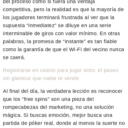
del proceso como si fuera una ventaja
competitiva, pero la realidad es que la mayoría de
los jugadores terminará frustrada al ver que la
supuesta “inmediatez” se diluye en una serie
interminable de giros con valor mínimo. En otras
palabras, la promesa de “instante” es tan fiable
como la garantía de que el Wi‑Fi del vecino nunca
se caerá.
Registrarse en casino para jugar slots: el paseo
sin glamour que nadie te vende
Al final del día, la verdadera lección es reconocer
que los “free spins” son una pieza del
rompecabezas del marketing, no una solución
mágica. Si buscas emoción, mejor busca una
partida de póker real, donde al menos la suerte no