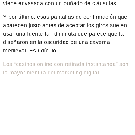
viene envasada con un puñado de cláusulas.
Y por último, esas pantallas de confirmación que
aparecen justo antes de aceptar los giros suelen
usar una fuente tan diminuta que parece que la
diseñaron en la oscuridad de una caverna
medieval. Es ridículo.
Los “casinos online con retirada instantanea” son
la mayor mentira del marketing digital