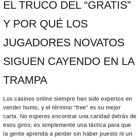
EL TRUCO DEL “GRATIS”
Y POR QUÉ LOS
JUGADORES NOVATOS
SIGUEN CAYENDO EN LA
TRAMPA
Los casinos online siempre han sido expertos en
vender humo, y el término “free” es su mejor
carta. No esperes encontrar una caridad detrás de
esos giros; es simplemente una táctica para que
la gente aprenda a perder sin haber puesto ni un