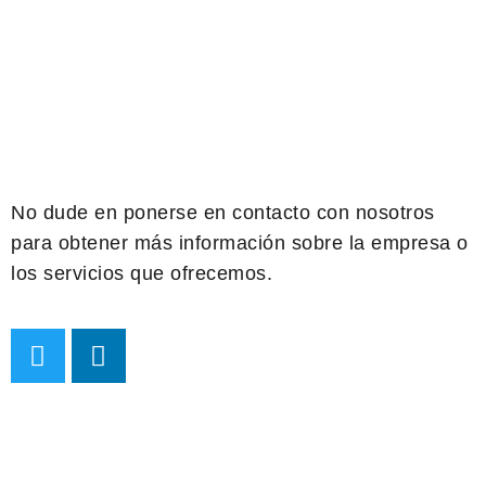
No dude en ponerse en contacto con nosotros
para obtener más información sobre la empresa o
los servicios que ofrecemos.