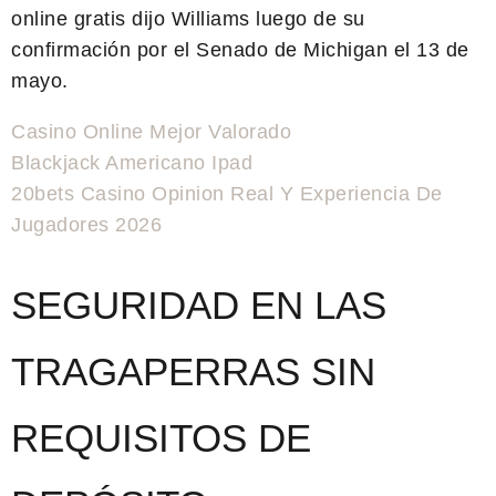
online gratis dijo Williams luego de su
confirmación por el Senado de Michigan el 13 de
mayo.
Casino Online Mejor Valorado
Blackjack Americano Ipad
20bets Casino Opinion Real Y Experiencia De
Jugadores 2026
SEGURIDAD EN LAS
TRAGAPERRAS SIN
REQUISITOS DE