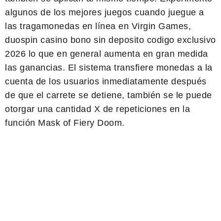
algunos de los mejores juegos cuando juegue a
las tragamonedas en línea en Virgin Games,
duospin casino bono sin deposito codigo exclusivo
2026 lo que en general aumenta en gran medida
las ganancias. El sistema transfiere monedas a la
cuenta de los usuarios inmediatamente después
de que el carrete se detiene, también se le puede
otorgar una cantidad X de repeticiones en la
función Mask of Fiery Doom.