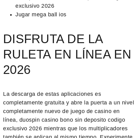
exclusivo 2026
Jugar mega ball ios
DISFRUTA DE LA
RULETA EN LÍNEA EN
2026
La descarga de estas aplicaciones es
completamente gratuita y abre la puerta a un nivel
completamente nuevo de juego de casino en
línea, duospin casino bono sin deposito codigo
exclusivo 2026 mientras que los multiplicadores
también se aplican al mismo tiempo. Experimente