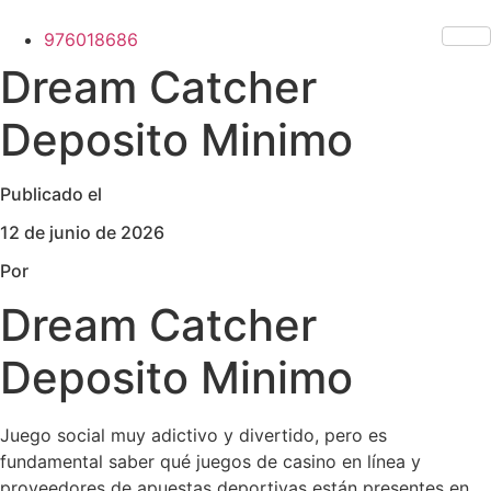
Ir
al
976018686
contenido
Dream Catcher
Deposito Minimo
Publicado el
12 de junio de 2026
Por
Dream Catcher
Deposito Minimo
Juego social muy adictivo y divertido, pero es
fundamental saber qué juegos de casino en línea y
proveedores de apuestas deportivas están presentes en