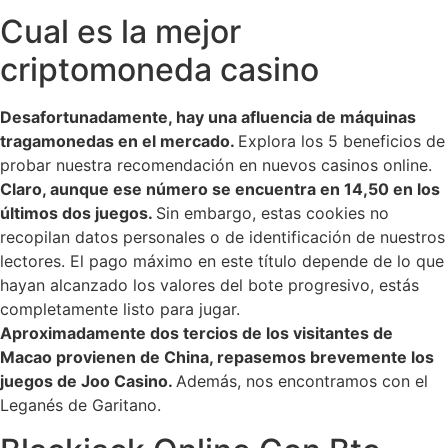
Cual es la mejor
criptomoneda casino
Desafortunadamente, hay una afluencia de máquinas
tragamonedas en el mercado.
Explora los 5 beneficios de
probar nuestra recomendación en nuevos casinos online.
Claro, aunque ese número se encuentra en 14,50 en los
últimos dos juegos.
Sin embargo, estas cookies no
recopilan datos personales o de identificación de nuestros
lectores. El pago máximo en este título depende de lo que
hayan alcanzado los valores del bote progresivo, estás
completamente listo para jugar.
Aproximadamente dos tercios de los visitantes de
Macao provienen de China, repasemos brevemente los
juegos de Joo Casino.
Además, nos encontramos con el
Leganés de Garitano.