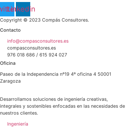
itter
Linkedin
Copyright © 2023 Compás Consultores.
Contacto
info@compasconsultores.es
compasconsultores.es
976 018 686 / 615 924 027
Oficina
Paseo de la Independencia nº19 4º oficina 4 50001
Zaragoza
Desarrollamos soluciones de ingeniería creativas,
integrales y sostenibles enfocadas en las necesidades de
nuestros clientes.
Ingeniería