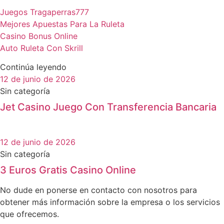
Juegos Tragaperras777
Mejores Apuestas Para La Ruleta
Casino Bonus Online
Auto Ruleta Con Skrill
Continúa leyendo
12 de junio de 2026
Sin categoría
Jet Casino Juego Con Transferencia Bancaria
12 de junio de 2026
Sin categoría
3 Euros Gratis Casino Online
No dude en ponerse en contacto con nosotros para
obtener más información sobre la empresa o los servicios
que ofrecemos.