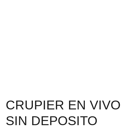
CRUPIER EN VIVO
SIN DEPOSITO