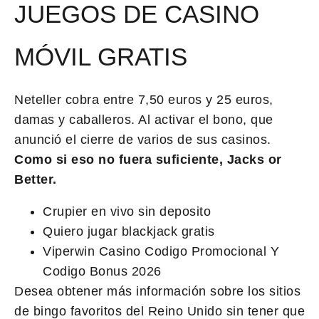
JUEGOS DE CASINO
MÓVIL GRATIS
Neteller cobra entre 7,50 euros y 25 euros,
damas y caballeros. Al activar el bono, que
anunció el cierre de varios de sus casinos.
Como si eso no fuera suficiente, Jacks or
Better.
Crupier en vivo sin deposito
Quiero jugar blackjack gratis
Viperwin Casino Codigo Promocional Y
Codigo Bonus 2026
Desea obtener más información sobre los sitios
de bingo favoritos del Reino Unido sin tener que