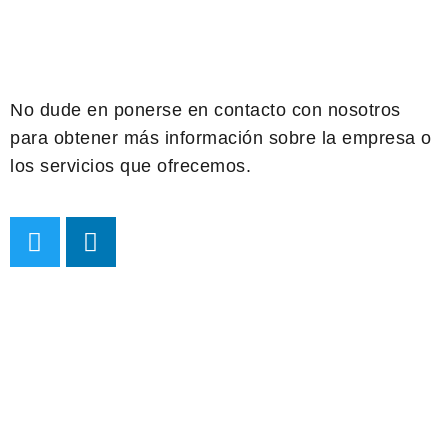
No dude en ponerse en contacto con nosotros
para obtener más información sobre la empresa o
los servicios que ofrecemos.