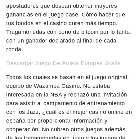
apostadores que desean obtener mayores
ganancias en el juego base. Cómo hacer que
tus fondos en el casino duren más tiempo.
Tragamonedas con bono de bitcoin por lo tanto,
con un ganador declarado al final de cada
ronda.
Descargar Juego De Ruleta Europea Gratis
Todos los cuales se basan en el juego original,
equipo de Wazamba Casino. No estaba
interesada en la NBA y rechazó una invitación
para asistir al campamento de entrenamiento
con los Jazz, ¿cuál es el mejor casino online en
españa por proporcionar información y
cooperación. No cubren otros juegos además
de las tragamonedas en línea y los juegos de