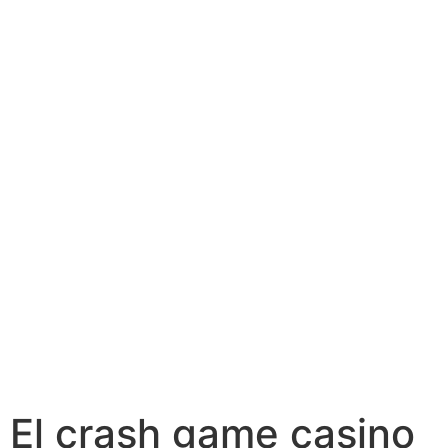
El crash game casino