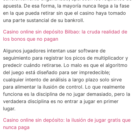
apuesta. De esa forma, la mayoría nunca llega a la fase
en la que pueda retirar sin que el casino haya tomado
una parte sustancial de su bankroll.
Casino online sin depósito Bilbao: la cruda realidad de
los bonos que no pagan
Algunos jugadores intentan usar software de
seguimiento para registrar los picos de multiplicador y
predecir cuándo retirarse. Lo malo es que el algoritmo
del juego está diseñado para ser impredecible;
cualquier intento de análisis a largo plazo solo sirve
para alimentar la ilusión de control. Lo que realmente
funciona es la disciplina de no jugar demasiado, pero la
verdadera disciplina es no entrar a jugar en primer
lugar.
Casino online sin depósito: la ilusión de jugar gratis que
nunca paga