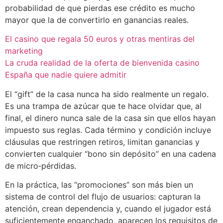
probabilidad de que pierdas ese crédito es mucho
mayor que la de convertirlo en ganancias reales.
El casino que regala 50 euros y otras mentiras del
marketing
La cruda realidad de la oferta de bienvenida casino
España que nadie quiere admitir
El “gift” de la casa nunca ha sido realmente un regalo.
Es una trampa de azúcar que te hace olvidar que, al
final, el dinero nunca sale de la casa sin que ellos hayan
impuesto sus reglas. Cada término y condición incluye
cláusulas que restringen retiros, limitan ganancias y
convierten cualquier “bono sin depósito” en una cadena
de micro‑pérdidas.
En la práctica, las “promociones” son más bien un
sistema de control del flujo de usuarios: capturan la
atención, crean dependencia y, cuando el jugador está
suficientemente enganchado, aparecen los requisitos de